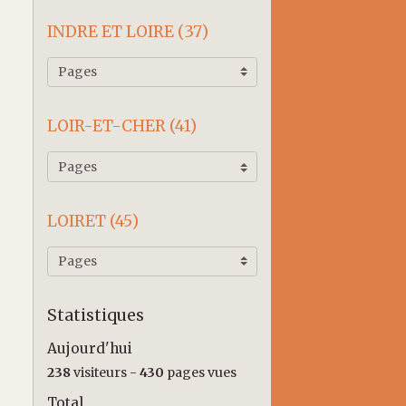
INDRE ET LOIRE (37)
LOIR-ET-CHER (41)
LOIRET (45)
Statistiques
Aujourd'hui
238
visiteurs -
430
pages vues
Total