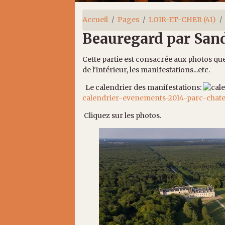
Accueil
Pages
LOIR-ET-CHER (41)
Beauregard par San
Cette partie est consacrée aux photos q
de l'intérieur, les manifestations...etc.
Le calendrier des manifestations:
calendrier-evenements-2014-parc-chat
Cliquez sur les photos.