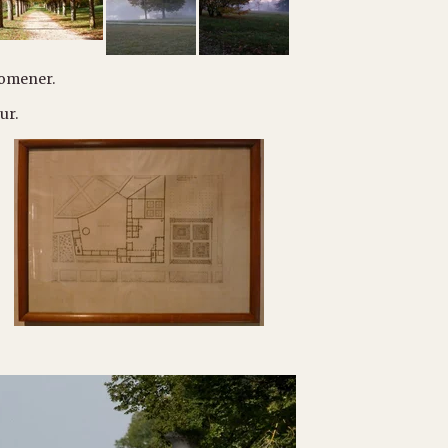
promener.
ur.