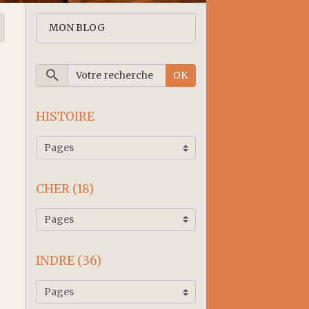
MON BLOG
OK
e
HISTOIRE
CHER (18)
INDRE (36)