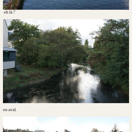
eh là ?
en aval.