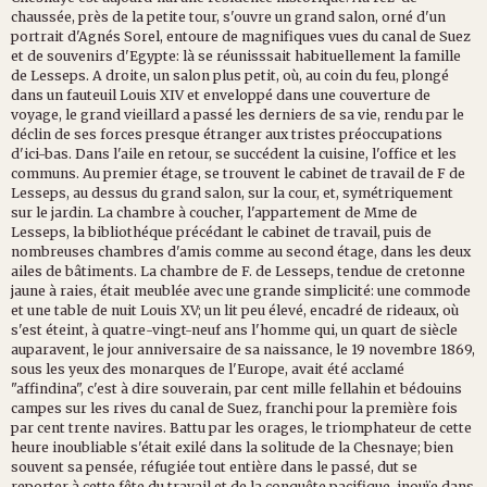
chaussée, près de la petite tour, s'ouvre un grand salon, orné d'un
portrait d'Agnés Sorel, entoure de magnifiques vues du canal de Suez
et de souvenirs d'Egypte: là se réunisssait habituellement la famille
de Lesseps. A droite, un salon plus petit, où, au coin du feu, plongé
dans un fauteuil Louis XIV et enveloppé dans une couverture de
voyage, le grand vieillard a passé les derniers de sa vie, rendu par le
déclin de ses forces presque étranger aux tristes préoccupations
d'ici-bas. Dans l'aile en retour, se succédent la cuisine, l'office et les
communs. Au premier étage, se trouvent le cabinet de travail de F de
Lesseps, au dessus du grand salon, sur la cour, et, symétriquement
sur le jardin. La chambre à coucher, l'appartement de Mme de
Lesseps, la bibliothéque précédant le cabinet de travail, puis de
nombreuses chambres d'amis comme au second étage, dans les deux
ailes de bâtiments. La chambre de F. de Lesseps, tendue de cretonne
jaune à raies, était meublée avec une grande simplicité: une commode
et une table de nuit Louis XV; un lit peu élevé, encadré de rideaux, où
s'est éteint, à quatre-vingt-neuf ans l'homme qui, un quart de siècle
auparavent, le jour anniversaire de sa naissance, le 19 novembre 1869,
sous les yeux des monarques de l'Europe, avait été acclamé
"affindina", c'est à dire souverain, par cent mille fellahin et bédouins
campes sur les rives du canal de Suez, franchi pour la première fois
par cent trente navires. Battu par les orages, le triomphateur de cette
heure inoubliable s'était exilé dans la solitude de la Chesnaye; bien
souvent sa pensée, réfugiée tout entière dans le passé, dut se
reporter à cette fête du travail et de la conquête pacifique, inouïe dans