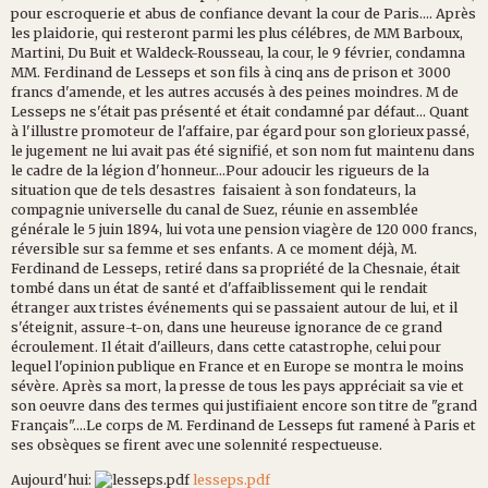
pour escroquerie et abus de confiance devant la cour de Paris.... Après
les plaidorie, qui resteront parmi les plus célébres, de MM Barboux,
Martini, Du Buit et Waldeck-Rousseau, la cour, le 9 février, condamna
MM. Ferdinand de Lesseps et son fils à cinq ans de prison et 3000
francs d'amende, et les autres accusés à des peines moindres. M de
Lesseps ne s'était pas présenté et était condamné par défaut... Quant
à l'illustre promoteur de l'affaire, par égard pour son glorieux passé,
le jugement ne lui avait pas été signifié, et son nom fut maintenu dans
le cadre de la légion d'honneur...Pour adoucir les rigueurs de la
situation que de tels desastres faisaient à son fondateurs, la
compagnie universelle du canal de Suez, réunie en assemblée
générale le 5 juin 1894, lui vota une pension viagère de 120 000 francs,
réversible sur sa femme et ses enfants. A ce moment déjà, M.
Ferdinand de Lesseps, retiré dans sa propriété de la Chesnaie, était
tombé dans un état de santé et d'affaiblissement qui le rendait
étranger aux tristes événements qui se passaient autour de lui, et il
s'éteignit, assure-t-on, dans une heureuse ignorance de ce grand
écroulement. Il était d'ailleurs, dans cette catastrophe, celui pour
lequel l'opinion publique en France et en Europe se montra le moins
sévère. Après sa mort, la presse de tous les pays appréciait sa vie et
son oeuvre dans des termes qui justifiaient encore son titre de "grand
Français"....Le corps de M. Ferdinand de Lesseps fut ramené à Paris et
ses obsèques se firent avec une solennité respectueuse.
Aujourd'hui:
lesseps.pdf