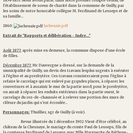
1854-1855: Nous avons parlé, dans notre premier compte-rendu, de
l'établissement de soeus de charité dans la commune de Guilly, par
les soins de notre honorable collègue M. Ferdinand de Lesseps et de
sa famille...
1860:
lachenaie.pdf
Extrait de "Rapports et délibération - Indre..."
Août 1877:
après mise en demeure, la commune dispose d'une école
de filles.
Décembre 1877:
Mr Dauvergne a dressé, sur la demande de la
municipalité de Guilly, un devis des travaux lesplus urgents à exécuter
à l'église et au presbytère. Ces travaux consisteraient pour l'église à
refaire le carrelage qui est enlevé par grqndes places, à réparer les
couvertures et à assainir le mur de la partie nord; pour le presbytère,
on aurait à réparer les enduits extérieurs dans la partie ouest, le
carrelage du rez-de-chaussée et à relever une portion des murs de
clôture du jardin qui s'est écroulée...
Personnages:
Thuillier, sgr de Guilly (à voir).
Revue illustrée du 1 décembre 1902 :Vient d'être célébré, au
château de la Chesnaye, le mariage du comte Paul de Lesseps, fils de
la comtesse Ferdinand de Lesseps avec Mlle Marguerite de Béthune-