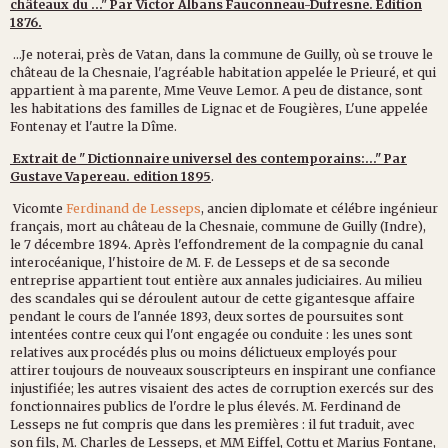
châteaux du ..." Par Victor Albans Fauconneau-Dufresne. Edition
1876.
...Je noterai, près de Vatan, dans la commune de Guilly, où se trouve le
château de la Chesnaie, l'agréable habitation appelée le Prieuré, et qui
appartient à ma parente, Mme Veuve Lemor. A peu de distance, sont
les habitations des familles de Lignac et de Fougières, L'une appelée
Fontenay et l'autre la Dîme.
Extrait de " Dictionnaire universel des contemporains:..." Par
Gustave Vapereau. edition 1895
.
Vicomte
Ferdinand de Lesseps
, ancien diplomate et célébre ingénieur
français, mort au château de la Chesnaie, commune de Guilly (Indre),
le 7 décembre 1894. Après l'effondrement de la compagnie du canal
interocéanique, l'histoire de M. F. de Lesseps et de sa seconde
entreprise appartient tout entière aux annales judiciaires. Au milieu
des scandales qui se déroulent autour de cette gigantesque affaire
pendant le cours de l'année 1893, deux sortes de poursuites sont
intentées contre ceux qui l'ont engagée ou conduite : les unes sont
relatives aux procédés plus ou moins délictueux employés pour
attirer toujours de nouveaux souscripteurs en inspirant une confiance
injustifiée; les autres visaient des actes de corruption exercés sur des
fonctionnaires publics de l'ordre le plus élevés. M. Ferdinand de
Lesseps ne fut compris que dans les premières : il fut traduit, avec
son fils, M. Charles de Lesseps, et MM Eiffel, Cottu et Marius Fontane,