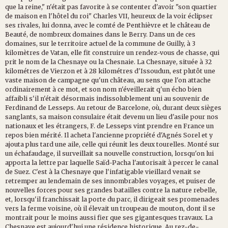
que la reine," n'était pas favorite à se contenter d'avoir "son quartier
de maison en l'hôtel du roi" Charles VII, heureux de la voir éclipser
ses rivales, lui donna, avec le comté de Penthièvre et le château de
Beauté, de nombreux domaines dans le Berry. Dans un de ces
domaines, sur le territoire actuel de la commune de Guilly, à 3
kilomètres de Vatan, elle fit construire un rendez-vous de chasse, qui
prit le nom de la Chesnaye ou la Chesnaie. La Chesnaye, située à 32
kilométres de Vierzon et à 28 kilométres d'Issoudun, est plutôt une
vaste maison de campagne qu'un château, au sens que l'on attache
ordinairement à ce mot, et son nom n'éveillerait q'un écho bien
affaibli s'il n'était désormais indissolublement uni au souvenir de
Ferdinand de Lesseps. Au retour de Barcelone, où, durant deux sièges
sanglants, sa maison consulaire était devenu un lieu d'asile pour nos
nationaux et les étrangers, F. de Lesseps vint prendre en France un
repos bien mérité. Il acheta l'ancienne propriété d'Agnés Sorel et y
ajouta plus tard une aile, celle qui réunit les deux tourelles. Monté sur
un échafaudage, il surveillait sa nouvelle construction, lorsqu'on lui
apporta la lettre par laquelle Saïd-Pacha l'autorisait à percer le canal
de Suez. C'est à la Chesnaye que l'infatigable vieillard venait se
retremper au lendemain de ses innombrables voyages, et puiser de
nouvelles forces pour ses grandes batailles contre la nature rebelle,
et, lorsqu'il franchissait la porte du parc, il dirigeait ses promenades
vers la ferme voisine, où il élevait un troupeau de mouton, dont il se
montrait pour le moins aussi fier que ses gigantesques travaux. La
Chesnaye est aujourd'hui une résidence historique. Au rez-de-