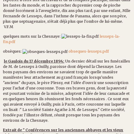
les fastes du monde, et la rapprocher du premier coup de pioche
donné forcément à l'aveuglette, dix ans plus tard, par une enfant, Mlle
Fernande de Lesseps, dans l'isthme de Panama, alors que son père,
plus que septuagenaire, n'était déjà plus que l'ombre de lui-même.
V.F.M
quelques mots sur la Chesnaye:
lesseps-la-
fin.pdf
obsèques:
obseques-lesseps.pdf
le Gaulois du 17 décembre 1894:
Un dernier détail sur les funérailles
de M. de Lesseps à Guilly, paroisse dont dépend la Chesnaye. Les
bons paysans des environs ne savaient trop de quelle manière
manifester leur attachement au grand français lorsqu'undes
"anciens" du pays, le père Plessy, eut l'idée d'ouvrir une souscription
pour l'achat d'une couronne. Tous ces braves gens, dont la pauvreté
est pourtant voisine de la misère, adoptent l'idée de leur camarade et
en quelques heures ils réunissent les fonds nécessaires . Ce sont eux
qui avaient envoyé à Guilly, puis à Paris, cette couronne sur laquelle
on lisait :" La socièté Sainte Agathe à M. de Lesseps." Cette société,
fondée par l'illustre défunt, réunit presque tous les paysans des
environs de la Chesnaye.
Extrait de " Conférences sur les anciennes abbayes et les vieux