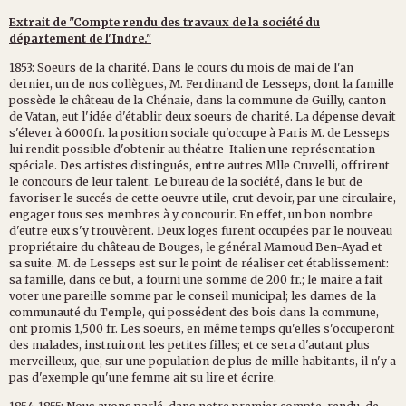
Extrait de "Compte rendu des travaux de la société du
département de l'Indre."
1853: Soeurs de la charité. Dans le cours du mois de mai de l'an
dernier, un de nos collègues, M. Ferdinand de Lesseps, dont la famille
possède le château de la Chénaie, dans la commune de Guilly, canton
de Vatan, eut l'idée d'établir deux soeurs de charité. La dépense devait
s'élever à 6000fr. la position sociale qu'occupe à Paris M. de Lesseps
lui rendit possible d'obtenir au théatre-Italien une représentation
spéciale. Des artistes distingués, entre autres Mlle Cruvelli, offrirent
le concours de leur talent. Le bureau de la société, dans le but de
favoriser le succés de cette oeuvre utile, crut devoir, par une circulaire,
engager tous ses membres à y concourir. En effet, un bon nombre
d'eutre eux s'y trouvèrent. Deux loges furent occupées par le nouveau
propriétaire du château de Bouges, le général Mamoud Ben-Ayad et
sa suite. M. de Lesseps est sur le point de réaliser cet établissement:
sa famille, dans ce but, a fourni une somme de 200 fr.; le maire a fait
voter une pareille somme par le conseil municipal; les dames de la
communauté du Temple, qui possédent des bois dans la commune,
ont promis 1,500 fr. Les soeurs, en même temps qu'elles s'occuperont
des malades, instruiront les petites filles; et ce sera d'autant plus
merveilleux, que, sur une population de plus de mille habitants, il n'y a
pas d'exemple qu'une femme ait su lire et écrire.