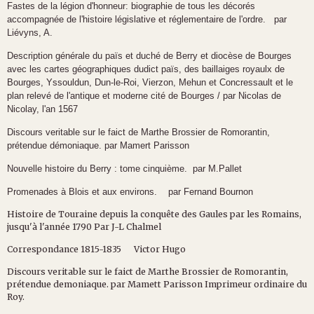
Fastes de la légion d'honneur: biographie de tous les décorés
accompagnée de l'histoire législative et réglementaire de l'ordre. par
Liévyns, A.
Description générale du païs et duché de Berry et diocèse de Bourges
avec les cartes géographiques dudict païs, des baillaiges royaulx de
Bourges, Yssouldun, Dun-le-Roi, Vierzon, Mehun et Concressault et le
plan relevé de l'antique et moderne cité de Bourges / par Nicolas de
Nicolay, l'an 1567
Discours veritable sur le faict de Marthe Brossier de Romorantin,
prétendue démoniaque. par Mamert Parisson
Nouvelle histoire du Berry : tome cinquième. par M.Pallet
Promenades à Blois et aux environs. par Fernand Bournon
Histoire de Touraine depuis la conquête des Gaules par les Romains,
jusqu'à l'année 1790 Par J-L Chalmel
Correspondance 1815-1835 Victor Hugo
Discours veritable sur le faict de Marthe Brossier de Romorantin,
prétendue demoniaque. par Mamett Parisson Imprimeur ordinaire du
Roy.