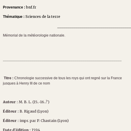
bnf.fr
Provenance :
Sciences de la terre
Thématique :
__________________________________________
Mémorial de la météorologie nationale.
__________________________________________________________
Titre :
Chronologie successive de tous les roys qui ont regné sur la France
jusques à Henry III de ce nom
Auteur :
M. B. L. (15..-16..?)
Éditeur :
B. Rigaud (Lyon)
Éditeur :
impr. par P. Chastain (Lyon)
Date d'édition :
1594