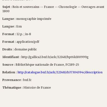
Sujet :
Rois et souverains -- France -- Chronologie -- Ouvrages avant
1800
Langue :
monographie imprimée
Langue :
frm
Format :
12 p. ; in-8
Format :
application/pdf
Droits :
domaine public
Identifiant :
http://gallica2.bnf.fr/ark:/12148/bpt6k100999g
Source :
Bibliothèque nationale de France, FC189-25
Relation :
http://catalogue.bnf.fr/ark:/12148/cb37304594c/description
Provenance :
bnf.fr
Thématique :
Histoire de France