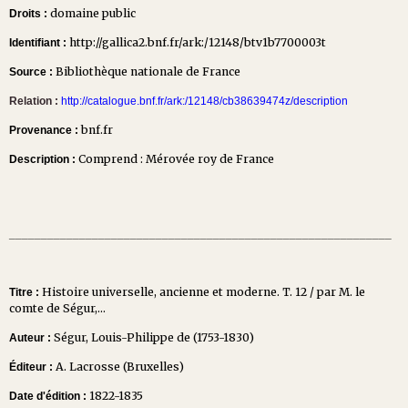
domaine public
Droits :
http://gallica2.bnf.fr/ark:/12148/btv1b7700003t
Identifiant :
Bibliothèque nationale de France
Source :
Relation :
http://catalogue.bnf.fr/ark:/12148/cb38639474z/description
bnf.fr
Provenance :
Comprend : Mérovée roy de France
Description :
____________________________________________________________
Histoire universelle, ancienne et moderne. T. 12 / par M. le
Titre :
comte de Ségur,...
Ségur, Louis-Philippe de (1753-1830)
Auteur :
A. Lacrosse (Bruxelles)
Éditeur :
1822-1835
Date d'édition :