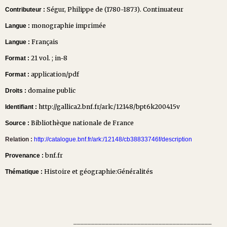
Ségur, Philippe de (1780-1873). Continuateur
Contributeur :
monographie imprimée
Langue :
Français
Langue :
21 vol. ; in-8
Format :
application/pdf
Format :
domaine public
Droits :
http://gallica2.bnf.fr/ark:/12148/bpt6k200415v
Identifiant :
Bibliothèque nationale de France
Source :
Relation :
http://catalogue.bnf.fr/ark:/12148/cb38833746f/description
bnf.fr
Provenance :
Histoire et géographie:Généralités
Thématique :
_______________________________________