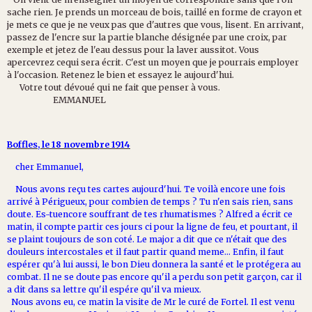
sache rien. Je prends un morceau de bois, taillé en forme de crayon et
je mets ce que je ne veux pas que d'autres que vous, lisent. En arrivant,
passez de l'encre sur la partie blanche désignée par une croix, par
exemple et jetez de l'eau dessus pour la laver aussitot. Vous
apercevrez cequi sera écrit. C'est un moyen que je pourrais employer
à l'occasion. Retenez le bien et essayez le aujourd'hui.
Votre tout dévoué qui ne fait que penser à vous.
EMMANUEL
Boffles, le 18 novembre 1914
cher Emmanuel,
Nous avons reçu tes cartes aujourd'hui. Te voilà encore une fois
arrivé à Périgueux, pour combien de temps ? Tu n'en sais rien, sans
doute. Es-tuencore souffrant de tes rhumatismes ? Alfred a écrit ce
matin, il compte partir ces jours ci pour la ligne de feu, et pourtant, il
se plaint toujours de son coté. Le major a dit que ce n'était que des
douleurs intercostales et il faut partir quand meme... Enfin, il faut
espérer qu'à lui aussi, le bon Dieu donnera la santé et le protégera au
combat. Il ne se doute pas encore qu'il a perdu son petit garçon, car il
a dit dans sa lettre qu'il espére qu'il va mieux.
Nous avons eu, ce matin la visite de Mr le curé de Fortel. Il est venu