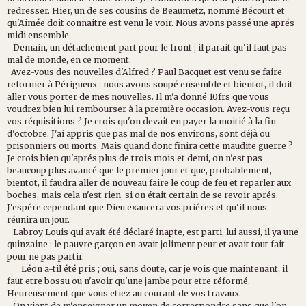
redresser. Hier, un de ses cousins de Beaumetz, nommé Bécourt et
qu'Aimée doit connaitre est venu le voir. Nous avons passé une aprés
midi ensemble.
Demain, un détachement part pour le front ; il parait qu'il faut pas
mal de monde, en ce moment.
Avez-vous des nouvelles d'Alfred ? Paul Bacquet est venu se faire
reformer à Périgueux ; nous avons soupé ensemble et bientot, il doit
aller vous porter de mes nouvelles. Il m'a donné 10frs que vous
voudrez bien lui rembourser à la première occasion. Avez-vous reçu
vos réquisitions ? Je crois qu'on devait en payer la moitié à la fin
d'octobre. J'ai appris que pas mal de nos environs, sont déjà ou
prisonniers ou morts. Mais quand donc finira cette maudite guerre ?
Je crois bien qu'aprés plus de trois mois et demi, on n'est pas
beaucoup plus avancé que le premier jour et que, probablement,
bientot, il faudra aller de nouveau faire le coup de feu et reparler aux
boches, mais cela n'est rien, si on était certain de se revoir aprés.
J'espére cependant que Dieu exaucera vos priéres et qu'il nous
réunira un jour.
Labroy Louis qui avait été déclaré inapte, est parti, lui aussi, il ya une
quinzaine ; le pauvre garçon en avait joliment peur et avait tout fait
pour ne pas partir.
Léon a-til été pris ; oui, sans doute, car je vois que maintenant, il
faut etre bossu ou n'avoir qu'une jambe pour etre réformé.
Heureusement que vous etiez au courant de vos travaux.
On vient de m'enseigner un moyen de correspondre sans que l'on