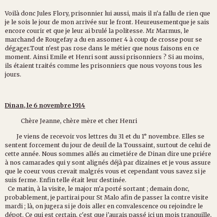
Voilà donc Jules Flory, prisonnier lui aussi, mais il n'a fallu de rien que
je le sois le jour de mon arrivée sur le front. Heureusementque je sais
encore courir et que je leur ai brulé la politesse. Mr Marmus, le
marchand de Rougefay a du en assomer 4 à coup de crosse pour se
dégager.Tout n'est pas rose dans le métier que nous faisons en ce
moment. Ainsi Emile et Henri sont aussi prisonniers ? Si au moins,
ils étaient traités comme les prisonniers que nous voyons tous les
jours.
Dinan, le 6 novembre 1914
Chère Jeanne, chère mère et cher Henri
Je viens de recevoir vos lettres du 31 et du 1° novembre. Elles se
sentent forcement du jour de deuil de la Toussaint, surtout de celui de
cette année. Nous sommes allés au cimetiére de Dinan dire une priére
à nos camarades qui y sont alignés déjà par dizaines et je vous assure
que le coeur vous crevait malgrés vous et cependant vous savez si je
suis ferme. Enfin telle était leur destinée.
Ce matin, à la visite, le major m'a porté sortant ; demain donc,
probablement, je partirai pour St Malo afin de passer la contre visite
mardi ; là, on jugera si je dois aller en convalescence ou rejoindre le
dépot. Ce qui est certain, c'est que j'aurais passé ici un mois tranquille,