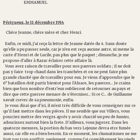
EMMANUEL
Périgueux, le 11 décembre 1914
Chère Jeanne, chère mère et cher Henri.
Enfin, ce midi, j'ai reçu la lettre de Jeanne datée du 4. Sans doute
qu'elle a pu passer seule, car je n'en est reçu aucune autre, ni meme la
carte d'Henri et de Lucile, pas plus que le paquet ; dimanche, je me
propose d'aller à Razac éclairer cette affaire là.
Vous avez raison de travailler pour nos pauvres soldats ; il ne doit
pas y faire trop chaud dans les tranchées et on ne peut faire plus
grande charité que de travailler pour eux. Je viens d'apprendre que le
6° bataillon doit partir bientot pour l'Alsace, les pauvres... Je crains
bien que bon nombre d'entr'eux oublieront de retourner au pays et
dire que cette guerree menace de s'éterniser... Si ce C... de Guillaume
savait crever de sa pneumonie, enfin.
Je vous dirai que d'ici, il m'est trés difficile de vous renseigner sur ce
qu'il faut mettre dans les piéces. Il me semble que sur Villers, vous
pourriez mettre des verges aprés y avoir charrié un peu de fumier,
adoucissez surtout bien la frete. D'ailleurs, vous jugerez. Dans les
quatorze mesures, la portion du bas vers Lejeune devra etre fumée
aussi, car elle en a bien besoin. En ce moment, les rhumatismes ne me
font pas trop souffrir, seulement, comme j'ai complétement les pieds