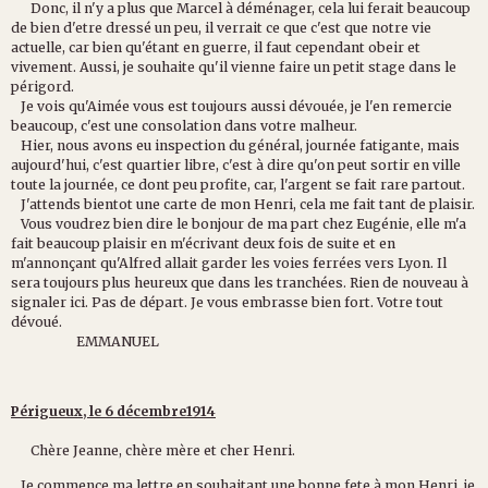
Donc, il n'y a plus que Marcel à déménager, cela lui ferait beaucoup
de bien d'etre dressé un peu, il verrait ce que c'est que notre vie
actuelle, car bien qu'étant en guerre, il faut cependant obeir et
vivement. Aussi, je souhaite qu'il vienne faire un petit stage dans le
périgord.
Je vois qu'Aimée vous est toujours aussi dévouée, je l'en remercie
beaucoup, c'est une consolation dans votre malheur.
Hier, nous avons eu inspection du général, journée fatigante, mais
aujourd'hui, c'est quartier libre, c'est à dire qu'on peut sortir en ville
toute la journée, ce dont peu profite, car, l'argent se fait rare partout.
J'attends bientot une carte de mon Henri, cela me fait tant de plaisir.
Vous voudrez bien dire le bonjour de ma part chez Eugénie, elle m'a
fait beaucoup plaisir en m'écrivant deux fois de suite et en
m'annonçant qu'Alfred allait garder les voies ferrées vers Lyon. Il
sera toujours plus heureux que dans les tranchées. Rien de nouveau à
signaler ici. Pas de départ. Je vous embrasse bien fort. Votre tout
dévoué.
EMMANUEL
Périgueux, le 6 décembre1914
Chère Jeanne, chère mère et cher Henri.
Je commence ma lettre en souhaitant une bonne fete à mon Henri, je