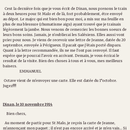
Cest la dernière fois que je vous écrit de Dinan, nous prenons le train
à deux heures pour St Malo et de là, fort probablement, étre envoyé
au dépot. Le major qui est bien bon pour moi, a mis sur ma feuille en
plus de ma blessure (rhumatisme aigu) ayant trouvé que je trainais
légèrement la jambe. Nous venons de remercier les bonnes soeurs de
leurs bons soins. Jamais, je n'oublierai les Salésiens. Elles aussi vont
prier pour nous. Je viens de recevoir une lettre de Jeanne, datée du 20
septembre, envoyée à Périgueux. Il parait que j'étais porté disparu.
Quant à la lettre recommandée, ils ne me l'ont pas renvoyé. Il faut
espére que je pourrai l'avoir en arrivant. Demain, je vous écrirai le
resultat de la visite. Bien des choses à tous et à vous, mes meilleurs
baisers.
EMMANUEL
Octave vient de m'envoyer une carte. Elle est datée du 1°octobre.
Jugez!!!!
Dinan, le 10 novembre 1914
Bien chers,
Au moment de partir pour St Malo, je reçois la carte de Jeanne,
m'annonçant mon paquet ; il n'est pas encore arrivé et je m'en vais... Si