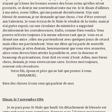
n'ayant qu'à louer les bonnes soeurs des bons soins qu'elles m'ont
procurés, ce dont je me souviendrai toute ma vie. Je le disais d'ailleurs
à ma mère, soeur Gilles, qui me pansait derniérement. Si je suis
blessé de nouveau, je ne demande qu'une chose, c'est d'étre renvoyé
aux Salesiens. Je vous écrirai de St Malo le résultat de la visite, mais je
n'ai guére espoir, car une circulaire du ministére a supprimé
derniérement les convalescences. Enfin, comme Dieu voudra. Vous
pouvez m'écrire toujours à la meme adresse tant que je vous en ai
donné une autre ; elles me parviendront avec quelques jours de retard
mais elles me parviendront. Vous me dites qu'on parle de nouvelle
réquisitions, je m'en doutais, heureusement que vous etes avancées,
alors vous devrez bien atteler la pouliche et, avec la douceur et
beaucoup de précautions, Gout doit en venir à bout. Adieu, mes biens
chers, demain, je vous enverrai une carte. Ecrivez moi toujours,
souvent cela réconforte.
Votre fils, époux et père qui ne fait que penser à vous.
EMMANUEL
Bien des choses à tous ceux qui parlent de moi.
Dinan, le 7 novembre 1914
Je ne pars pour St Malo que lundi. Un détachement de blessés est
cette nuit pour nous remplacer. Pauvres gars ? Ecrivez moi toujours