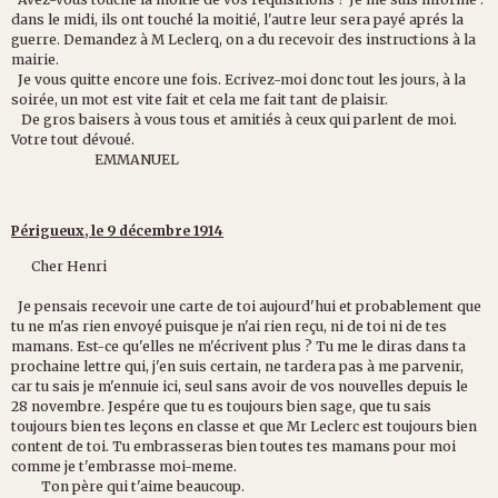
dans le midi, ils ont touché la moitié, l'autre leur sera payé aprés la
guerre. Demandez à M Leclerq, on a du recevoir des instructions à la
mairie.
Je vous quitte encore une fois. Ecrivez-moi donc tout les jours, à la
soirée, un mot est vite fait et cela me fait tant de plaisir.
De gros baisers à vous tous et amitiés à ceux qui parlent de moi.
Votre tout dévoué.
EMMANUEL
Périgueux, le 9 décembre 1914
Cher Henri
Je pensais recevoir une carte de toi aujourd'hui et probablement que
tu ne m'as rien envoyé puisque je n'ai rien reçu, ni de toi ni de tes
mamans. Est-ce qu'elles ne m'écrivent plus ? Tu me le diras dans ta
prochaine lettre qui, j'en suis certain, ne tardera pas à me parvenir,
car tu sais je m'ennuie ici, seul sans avoir de vos nouvelles depuis le
28 novembre. Jespére que tu es toujours bien sage, que tu sais
toujours bien tes leçons en classe et que Mr Leclerc est toujours bien
content de toi. Tu embrasseras bien toutes tes mamans pour moi
comme je t'embrasse moi-meme.
Ton père qui t'aime beaucoup.