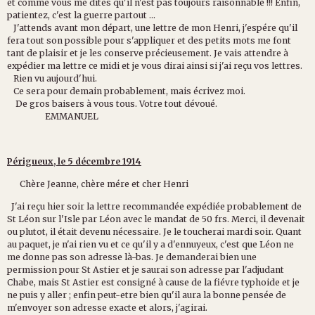
et comme vous me dites qu'il n'est pas toujours raisonnable !!! Enfin,
patientez, c'est la guerre partout ...
J'attends avant mon départ, une lettre de mon Henri, j'espére qu'il
fera tout son possible pour s'appliquer et des petits mots me font
tant de plaisir et je les conserve précieusement. Je vais attendre à
expédier ma lettre ce midi et je vous dirai ainsi si j'ai reçu vos lettres.
Rien vu aujourd'hui.
Ce sera pour demain probablement, mais écrivez moi.
De gros baisers à vous tous. Votre tout dévoué.
EMMANUEL
Périgueux, le 5 décembre 1914
Chère Jeanne, chère mére et cher Henri
J'ai reçu hier soir la lettre recommandée expédiée probablement de
St Léon sur l'Isle par Léon avec le mandat de 50 frs. Merci, il devenait
ou plutot, il était devenu nécessaire. Je le toucherai mardi soir. Quant
au paquet, je n'ai rien vu et ce qu'il y a d'ennuyeux, c'est que Léon ne
me donne pas son adresse là-bas. Je demanderai bien une
permission pour St Astier et je saurai son adresse par l'adjudant
Chabe, mais St Astier est consigné à cause de la fiévre typhoide et je
ne puis y aller ; enfin peut-etre bien qu'il aura la bonne pensée de
m'envoyer son adresse exacte et alors, j'agirai.