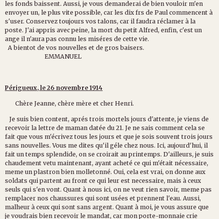
les fonds baissent. Aussi, je vous demanderai de bien vouloir m'en
envoyer un, le plus vite possible, car les dix frs de Paul commencent à
s'user. Conservez toujours vos talons, car il faudra réclamer à la
poste. J'ai appris avec peine, la mort du petit Alfred, enfin, c'est un
ange il n'aura pas connu les miséres de cette vie.
A bientot de vos nouvelles et de gros baisers.
EMMANUEL
Périgueux, le 26 novembre 1914
Chère Jeanne, chère mère et cher Henri.
Je suis bien content, aprés trois mortels jours d'attente, je viens de
recevoir la lettre de maman datée du 21. Je ne sais comment cela se
fait que vous m'écrivez tous les jours et que je sois souvent trois jours
sans nouvelles. Vous me dites qu'il géle chez nous. Ici, aujourd'hui, il
fait un temps splendide, on se croirait au printemps. D'ailleurs, je suis
chaudement vetu maintenant, ayant acheté ce qui m'était nécessaire,
meme un plastron bien molletonné. Oui, cela est vrai, on donne aux
soldats qui partent au front ce qui leur est necessaire, mais à ceux
seuls qui s'en vont. Quant à nous ici, on ne veut rien savoir, meme pas
remplacer nos chaussures qui sont usées et prennent l'eau. Aussi,
malheur à ceux qui sont sans argent. Quant à moi, je vous assure que
je voudrais bien recevoir le mandat, car mon porte-monnaie crie