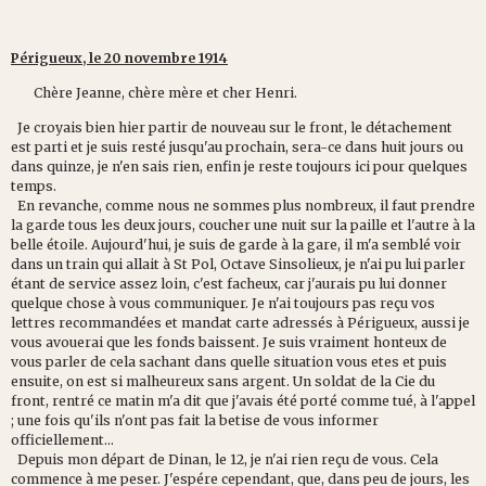
Périgueux, le 20 novembre 1914
Chère Jeanne, chère mère et cher Henri.
Je croyais bien hier partir de nouveau sur le front, le détachement
est parti et je suis resté jusqu'au prochain, sera-ce dans huit jours ou
dans quinze, je n'en sais rien, enfin je reste toujours ici pour quelques
temps.
En revanche, comme nous ne sommes plus nombreux, il faut prendre
la garde tous les deux jours, coucher une nuit sur la paille et l'autre à la
belle étoile. Aujourd'hui, je suis de garde à la gare, il m'a semblé voir
dans un train qui allait à St Pol, Octave Sinsolieux, je n'ai pu lui parler
étant de service assez loin, c'est facheux, car j'aurais pu lui donner
quelque chose à vous communiquer. Je n'ai toujours pas reçu vos
lettres recommandées et mandat carte adressés à Périgueux, aussi je
vous avouerai que les fonds baissent. Je suis vraiment honteux de
vous parler de cela sachant dans quelle situation vous etes et puis
ensuite, on est si malheureux sans argent. Un soldat de la Cie du
front, rentré ce matin m'a dit que j'avais été porté comme tué, à l'appel
; une fois qu'ils n'ont pas fait la betise de vous informer
officiellement...
Depuis mon départ de Dinan, le 12, je n'ai rien reçu de vous. Cela
commence à me peser. J'espére cependant, que, dans peu de jours, les