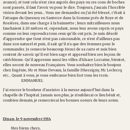
avance), et tout cela n'est rien auprés des pays ou ces cons de boches
sont passés, il faut l'avoir vu pour le dire. Toujours, j'aurais l'horrible
vision devant les yeux... Vous me demandez ou j'ai été blessé, c'était à
l'attaque du Quesnoy en Santerre dans la Somme prés de Roye et de
Rosiéres, dans une charge à la bainnette ; leurs mitrailleuses nous
fauchaient à 20 métres et, cependant, nous leur avons repris ce pays
comme on leur reprendra tous ceux qu'ils ont pris. Je suis désolé
d'apprendre que Gout n'est pas raisonnable, ce n'est d'ailleurs pas
dans son naturel et puis, il sait qu'il n'a que des femmes pour le
commander. Je remercie beaucoup Henri de sa carte et suis bien
content de savoir qu'il est bien sage et apprend bien ses leçons de
catéchisme. Qu'il apprenne aussi les villes d'Alsace Lorraine, bientot,
elles seront de nouveau Françaises. Vous souhaitez bien le bonjour
chez Eugénie, Mr et Mme Devaux, la famille Dhersigny, Mr Leclercq
etc... Quant à vous, je vous embrasse bien fort tous les trois.
EMMANUEL
J'ai encore le bonheur d'assister à la messe aujourd'hui dans la
chapelle de l'hopital. Jamais non plus, je n'oublierai ce lieu bénit et,
combien demain, je remercierai les bonnes soeurs de leurs soins.
Dinan, le 9 novembre 1914
Mes biens chers,