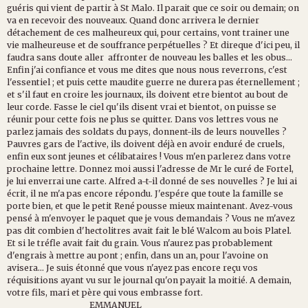
guéris qui vient de partir à St Malo. Il parait que ce soir ou demain; on
va en recevoir des nouveaux. Quand donc arrivera le dernier
détachement de ces malheureux qui, pour certains, vont trainer une
vie malheureuse et de souffrance perpétuelles ? Et direque d'ici peu, il
faudra sans doute aller affronter de nouveau les balles et les obus...
Enfin j'ai confiance et vous me dites que nous nous reverrons, c'est
l'essentiel ; et puis cette maudite guerre ne durera pas éternellement ;
et s'il faut en croire les journaux, ils doivent etre bientot au bout de
leur corde. Fasse le ciel qu'ils disent vrai et bientot, on puisse se
réunir pour cette fois ne plus se quitter. Dans vos lettres vous ne
parlez jamais des soldats du pays, donnent-ils de leurs nouvelles ?
Pauvres gars de l'active, ils doivent déjà en avoir enduré de cruels,
enfin eux sont jeunes et célibataires ! Vous m'en parlerez dans votre
prochaine lettre. Donnez moi aussi l'adresse de Mr le curé de Fortel,
je lui enverrai une carte. Alfred a-t-il donné de ses nouvelles ? Je lui ai
écrit, il ne m'a pas encore répondu. J'espére que toute la famille se
porte bien, et que le petit René pousse mieux maintenant. Avez-vous
pensé à m'envoyer le paquet que je vous demandais ? Vous ne m'avez
pas dit combien d'hectolitres avait fait le blé Walcom au bois Platel.
Et si le tréfle avait fait du grain. Vous n'aurez pas probablement
d'engrais à mettre au pont ; enfin, dans un an, pour l'avoine on
avisera... Je suis étonné que vous n'ayez pas encore reçu vos
réquisitions ayant vu sur le journal qu'on payait la moitié. A demain,
votre fils, mari et père qui vous embrasse fort.
EMMANUEL