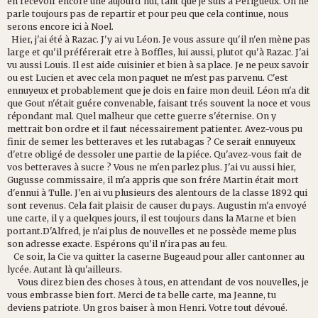
en recevoir encore une aujourd'hui, tant que je suis à Périgueux. On ne
parle toujours pas de repartir et pour peu que cela continue, nous
serons encore ici à Noel.
Hier, j'ai été à Razac. J'y ai vu Léon. Je vous assure qu'il n'en mène pas
large et qu'il préférerait etre à Boffles, lui aussi, plutot qu'à Razac. J'ai
vu aussi Louis. Il est aide cuisinier et bien à sa place. Je ne peux savoir
ou est Lucien et avec cela mon paquet ne m'est pas parvenu. C'est
ennuyeux et probablement que je dois en faire mon deuil. Léon m'a dit
que Gout n'était guére convenable, faisant trés souvent la noce et vous
répondant mal. Quel malheur que cette guerre s'éternise. On y
mettrait bon ordre et il faut nécessairement patienter. Avez-vous pu
finir de semer les betteraves et les rutabagas ? Ce serait ennuyeux
d'etre obligé de dessoler une partie de la piéce. Qu'avez-vous fait de
vos betteraves à sucre ? Vous ne m'en parlez plus. J'ai vu aussi hier,
Gugusse commissaire, il m'a appris que son frére Martin était mort
d'ennui à Tulle. J'en ai vu plusieurs des alentours de la classe 1892 qui
sont revenus. Cela fait plaisir de causer du pays. Augustin m'a envoyé
une carte, il y a quelques jours, il est toujours dans la Marne et bien
portant.D'Alfred, je n'ai plus de nouvelles et ne possède meme plus
son adresse exacte. Espérons qu'il n'ira pas au feu.
Ce soir, la Cie va quitter la caserne Bugeaud pour aller cantonner au
lycée. Autant là qu'ailleurs.
Vous direz bien des choses à tous, en attendant de vos nouvelles, je
vous embrasse bien fort. Merci de ta belle carte, ma Jeanne, tu
deviens patriote. Un gros baiser à mon Henri. Votre tout dévoué.