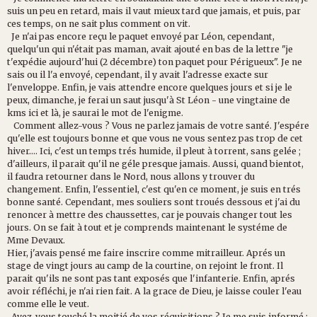
suis un peu en retard, mais il vaut mieux tard que jamais, et puis, par
ces temps, on ne sait plus comment on vit.
Je n'ai pas encore reçu le paquet envoyé par Léon, cependant,
quelqu'un qui n'était pas maman, avait ajouté en bas de la lettre "je
t'expédie aujourd'hui (2 décembre) ton paquet pour Périgueux". Je ne
sais ou il l'a envoyé, cependant, il y avait l'adresse exacte sur
l'enveloppe. Enfin, je vais attendre encore quelques jours et si je le
peux, dimanche, je ferai un saut jusqu'à St Léon - une vingtaine de
kms ici et là, je saurai le mot de l'enigme.
Comment allez-vous ? Vous ne parlez jamais de votre santé. J'espére
qu'elle est toujours bonne et que vous ne vous sentez pas trop de cet
hiver.... Ici, c'est un temps trés humide, il pleut à torrent, sans gelée ;
d'ailleurs, il parait qu'il ne géle presque jamais. Aussi, quand bientot,
il faudra retourner dans le Nord, nous allons y trouver du
changement. Enfin, l'essentiel, c'est qu'en ce moment, je suis en trés
bonne santé. Cependant, mes souliers sont troués dessous et j'ai du
renoncer à mettre des chaussettes, car je pouvais changer tout les
jours. On se fait à tout et je comprends maintenant le systéme de
Mme Devaux.
Hier, j'avais pensé me faire inscrire comme mitrailleur. Aprés un
stage de vingt jours au camp de la courtine, on rejoint le front. Il
parait qu'ils ne sont pas tant exposés que l'infanterie. Enfin, aprés
avoir réfléchi, je n'ai rien fait. A la grace de Dieu, je laisse couler l'eau
comme elle le veut.
Avez-vous touché la moitié de vos réquisitions ? Je me suis informé :