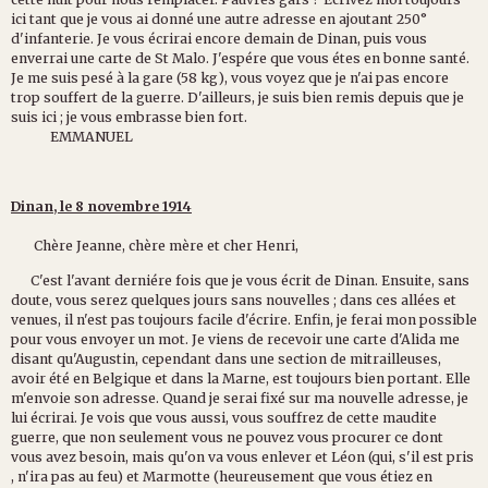
ici tant que je vous ai donné une autre adresse en ajoutant 250°
d'infanterie. Je vous écrirai encore demain de Dinan, puis vous
enverrai une carte de St Malo. J'espére que vous étes en bonne santé.
Je me suis pesé à la gare (58 kg), vous voyez que je n'ai pas encore
trop souffert de la guerre. D'ailleurs, je suis bien remis depuis que je
suis ici ; je vous embrasse bien fort.
EMMANUEL
Dinan, le 8 novembre 1914
Chère Jeanne, chère mère et cher Henri,
C'est l'avant derniére fois que je vous écrit de Dinan. Ensuite, sans
doute, vous serez quelques jours sans nouvelles ; dans ces allées et
venues, il n'est pas toujours facile d'écrire. Enfin, je ferai mon possible
pour vous envoyer un mot. Je viens de recevoir une carte d'Alida me
disant qu'Augustin, cependant dans une section de mitrailleuses,
avoir été en Belgique et dans la Marne, est toujours bien portant. Elle
m'envoie son adresse. Quand je serai fixé sur ma nouvelle adresse, je
lui écrirai. Je vois que vous aussi, vous souffrez de cette maudite
guerre, que non seulement vous ne pouvez vous procurer ce dont
vous avez besoin, mais qu'on va vous enlever et Léon (qui, s'il est pris
, n'ira pas au feu) et Marmotte (heureusement que vous étiez en