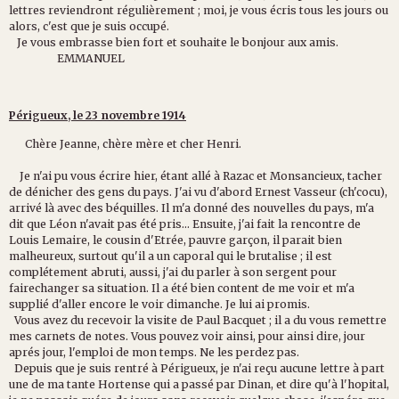
lettres reviendront régulièrement ; moi, je vous écris tous les jours ou
alors, c'est que je suis occupé.
Je vous embrasse bien fort et souhaite le bonjour aux amis.
EMMANUEL
Périgueux, le 23 novembre 1914
Chère Jeanne, chère mère et cher Henri.
Je n'ai pu vous écrire hier, étant allé à Razac et Monsancieux, tacher
de dénicher des gens du pays. J'ai vu d'abord Ernest Vasseur (ch'cocu),
arrivé là avec des béquilles. Il m'a donné des nouvelles du pays, m'a
dit que Léon n'avait pas été pris... Ensuite, j'ai fait la rencontre de
Louis Lemaire, le cousin d'Etrée, pauvre garçon, il parait bien
malheureux, surtout qu'il a un caporal qui le brutalise ; il est
complétement abruti, aussi, j'ai du parler à son sergent pour
fairechanger sa situation. Il a été bien content de me voir et m'a
supplié d'aller encore le voir dimanche. Je lui ai promis.
Vous avez du recevoir la visite de Paul Bacquet ; il a du vous remettre
mes carnets de notes. Vous pouvez voir ainsi, pour ainsi dire, jour
aprés jour, l'emploi de mon temps. Ne les perdez pas.
Depuis que je suis rentré à Périgueux, je n'ai reçu aucune lettre à part
une de ma tante Hortense qui a passé par Dinan, et dire qu'à l'hopital,