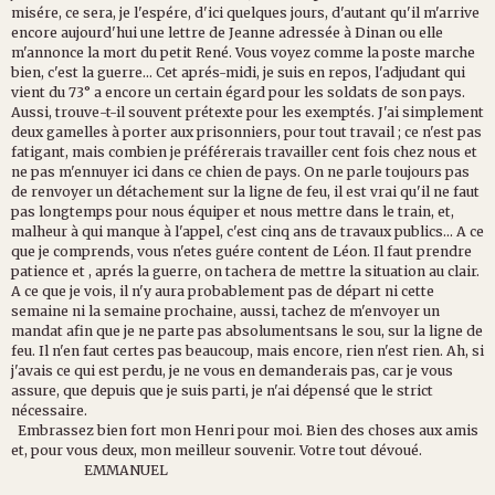
misére, ce sera, je l'espére, d'ici quelques jours, d'autant qu'il m'arrive
encore aujourd'hui une lettre de Jeanne adressée à Dinan ou elle
m'annonce la mort du petit René. Vous voyez comme la poste marche
bien, c'est la guerre... Cet aprés-midi, je suis en repos, l'adjudant qui
vient du 73° a encore un certain égard pour les soldats de son pays.
Aussi, trouve-t-il souvent prétexte pour les exemptés. J'ai simplement
deux gamelles à porter aux prisonniers, pour tout travail ; ce n'est pas
fatigant, mais combien je préférerais travailler cent fois chez nous et
ne pas m'ennuyer ici dans ce chien de pays. On ne parle toujours pas
de renvoyer un détachement sur la ligne de feu, il est vrai qu'il ne faut
pas longtemps pour nous équiper et nous mettre dans le train, et,
malheur à qui manque à l'appel, c'est cinq ans de travaux publics... A ce
que je comprends, vous n'etes guére content de Léon. Il faut prendre
patience et , aprés la guerre, on tachera de mettre la situation au clair.
A ce que je vois, il n'y aura probablement pas de départ ni cette
semaine ni la semaine prochaine, aussi, tachez de m'envoyer un
mandat afin que je ne parte pas absolumentsans le sou, sur la ligne de
feu. Il n'en faut certes pas beaucoup, mais encore, rien n'est rien. Ah, si
j'avais ce qui est perdu, je ne vous en demanderais pas, car je vous
assure, que depuis que je suis parti, je n'ai dépensé que le strict
nécessaire.
Embrassez bien fort mon Henri pour moi. Bien des choses aux amis
et, pour vous deux, mon meilleur souvenir. Votre tout dévoué.
EMMANUEL