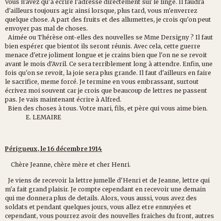
Vous n'avez qu'à écrire l'adresse directement sur le linge. Il faudra
d'ailleurs toujours agir ainsi lorsque, plus tard, vous m'enverrez
quelque chose. A part des fruits et des allumettes, je crois qu'on peut
envoyer pas mal de choses.
Aimée ou Thérèse ont-elles des nouvelles se Mme Dersigny ? Il faut
bien espérer que bientot ils seront réunis. Avec cela, cette guerre
menace d'etre joliment longue et je crains bien que l'on ne se revoit
avant le mois d'Avril. Ce sera terriblement long à attendre. Enfin, une
fois qu'on se revoit, la joie sera plus grande. Il faut d'ailleurs en faire
le sacrifice, meme forcé. Je termine en vous embrassant, surtout
écrivez moi souvent car je crois que beaucoup de lettres ne passent
pas. Je vais maintenant écrire à Alfred.
Bien des choses à tous. Votre mari, fils, et père qui vous aime bien.
E. LEMAIRE
Périgueux, le 16 décembre 1914
Chère Jeanne, chère mère et cher Henri.
Je viens de recevoir la lettre jumelle d'Henri et de Jeanne, lettre qui
m'a fait grand plaisir. Je compte cependant en recevoir une demain
qui me donnera plus de details. Alors, vous aussi, vous avez des
soldats et pendant quelques jours, vous allez etre ennuyées et
cependant, vous pourrez avoir des nouvelles fraiches du front, autres