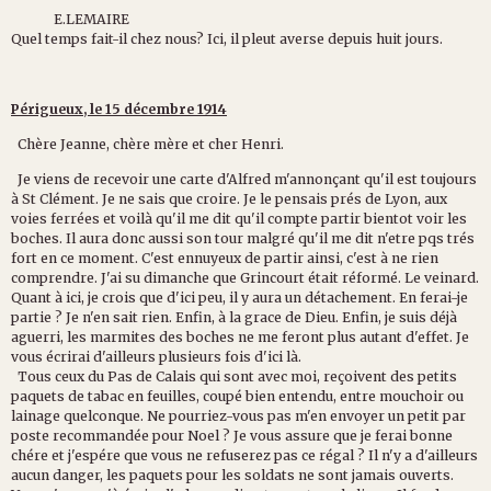
E.LEMAIRE
Quel temps fait-il chez nous? Ici, il pleut averse depuis huit jours.
Périgueux, le 15 décembre 1914
Chère Jeanne, chère mère et cher Henri.
Je viens de recevoir une carte d'Alfred m'annonçant qu'il est toujours
à St Clément. Je ne sais que croire. Je le pensais prés de Lyon, aux
voies ferrées et voilà qu'il me dit qu'il compte partir bientot voir les
boches. Il aura donc aussi son tour malgré qu'il me dit n'etre pqs trés
fort en ce moment. C'est ennuyeux de partir ainsi, c'est à ne rien
comprendre. J'ai su dimanche que Grincourt était réformé. Le veinard.
Quant à ici, je crois que d'ici peu, il y aura un détachement. En ferai-je
partie ? Je n'en sait rien. Enfin, à la grace de Dieu. Enfin, je suis déjà
aguerri, les marmites des boches ne me feront plus autant d'effet. Je
vous écrirai d'ailleurs plusieurs fois d'ici là.
Tous ceux du Pas de Calais qui sont avec moi, reçoivent des petits
paquets de tabac en feuilles, coupé bien entendu, entre mouchoir ou
lainage quelconque. Ne pourriez-vous pas m'en envoyer un petit par
poste recommandée pour Noel ? Je vous assure que je ferai bonne
chére et j'espére que vous ne refuserez pas ce régal ? Il n'y a d'ailleurs
aucun danger, les paquets pour les soldats ne sont jamais ouverts.