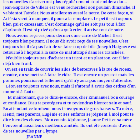
les nouvelles n'arriveront plus réguliérement, tout emblera dur....
Jean-Baptiste de Villers est venu rechercher son poulain dimanche. Il
va bientot l'atteler. Nous attellerons aussi le notre. De cette façon, si
Artésia vient à manquer, il pourra la remplacer. Le petit est toujours
bien gai et caressant. C'est dommage qu'il ne soit pas tout à fait
d'aplomb. Il est si privé qu'on a qu'à crier, il arrive tout de suite.
Nous avons reçu ces jours derniers une carte de Michel. Il est
toujours bien portant. Il nous dit avoir reçu de tes nouvelles. C'est
toujours lui, il n'a pas l'air de se faire trop de bile. Joseph Haigneré est
retourné à l'hopital à la suite de mal attrapé dans les tranchées.
N'oublie toujours pas d'acheter un tricot et un plastron, car il fait
déjà bien froid.
On est en train de couvrir les silos de betteraves à la rue de Noeux,
ensuite, on se mettra à faire le cidre. Il est encore un peu tot mais les
pommes pourrissent tellement qu'il n'y aura pas moyen d'attendre.
Léon est toujours avec nous, mais il s'attend à avoir des ordres d'un
moment à l'autre.
Et maintenant, que te dirai-je encore, cher Emmanuel, bon courage
et confiance. Dieu te protégera et tu reviendras bientot sain et sauf.
En attendant ce bonheur, nous t'envoyons de gros baisers. Ta mère,
Henri, mes parents, Eugénie et ses enfants se joignent à moi pour te
dire bien des choses. Mon cousin Alphonse, Jeanne Petit et sa mère
t'envoient aussi leurs meilleurs amitiés. Ils ont été contents d'avoir
de tes nouvelles par Olympe.
JEANNE