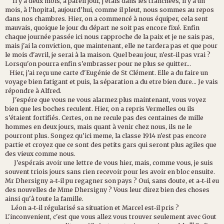
Il y a deux mois, à pareil jour, j'étais dans les tranchées, il y a un
mois, à l'hopital, aujourd'hui, comme il pleut, nous sommes au repos
dans nos chambres. Hier, on a commencé à nous équiper, cela sent
mauvais, quoique le jour du départ ne soit pas encore fixé. Enfin
chaque journée passée ici nous rapproche de la paix et je ne sais pas,
mais j'ai la conviction, que maintenant, elle ne tardera pas et que pour
le mois d'avril, je serai à la maison. Quel beau jour, n'est-il pas vrai ?
Lorsqu'on pourra enfin s'embrasser pour ne plus se quitter...
Hier, j'ai reçu une carte d'Eugénie de St Clément. Elle a du faire un
voyage bien fatigant et puis, la séparation a du etre bien dure... Je vais
répondre à Alfred.
J'espére que vous ne vous alarmez plus maintenant, vous voyez
bien que les boches reculent. Hier, on a repris Vermelles ou ils
s'étaient fortifiés. Certes, on ne recule pas des centaines de mille
hommes en deux jours, mais quant à venir chez nous, ils ne le
pourront plus. Songez qu'ici meme, la classe 1914 n'est pas encore
partie et croyez que ce sont des petits gars qui seront plus agiles que
des vieux comme nous.
J'espérais avoir une lettre de vous hier, mais, comme vous, je suis
souvent triois jours sans rien recevoir pour les avoir en bloc ensuite.
Mr Dhersigny a-t-il pu regagner son pays ? Oui, sans doute, et a-t-il eu
des nouvelles de Mme Dhersigny ? Vous leur direz bien des choses
ainsi qu'à toute la famille.
Léon a-t-il régularisé sa situation et Marcel est-il pris ?
L'inconvenient, c'est que vous allez vous trouver seulement avec Gout