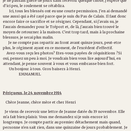
je ne passais guére de jours sans recevoir quelque chose, j'espére que
d'ici peu, le roulement se rétablira.
Ici, tous les blessés ont eu une courte permission. J'en ai demandé
une aussi qui a été rayé parce que je suis du Pas de Calais. Il faut donc
encore faire ce sacrifice et se résigner. Cependant, si j'avais su, je
l'aurais demander pour le Tréport et, de là, j'aurais bien trouvé le
moyen de retourner à la maison. C'est trop tard, mais à la prochaine
blessure, je serai plus malin.
Je ne compte pas repartir au front avant quinze jours, peut-etre
plus, le régiment ayant en ce moment, de l'excédent d'effectif.
Avez-vous reçu les photos? Etes-vous payées de réquisitions ?Si
oui, pensez un peu à moi. Je voudrais bien vous lire aujourd'hui, en
attendant, je pense souvent à vous et vous embrasse bien fort.
Un bonjour à tous. Gros baisers à Henri.
EMMANUEL
Périgueux, le 24 novembre 1914
Chère Jeanne, chère mère et cher Henri
Je viens de recevoir une lettre de Jeanne datée du 19 novembre. Elle
m'a fait bien plaisir. Vous me demandez si je suis encore ici
longtemps. Je compte partir au premier détachement mais quand,
personne n'en sait rien, dans une quinzaine de jours probablement. Je