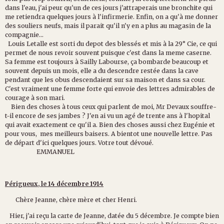
dans l'eau, j'ai peur qu'un de ces jours j'attraperais une bronchite qui
me retiendra quelques jours à l'infirmerie. Enfin, on a qu'à me donner
des souliers neufs, mais il parait qu'il n'y en a plus au magasin de la
compagnie...
Louis Letalle est sorti du depot des blessés et mis à la 29° Cie, ce qui
permet de nous revoir souvent puisque c'est dans la meme caserne.
Sa femme est toujours à Sailly Labourse, ça bombarde beaucoup et
souvent depuis un mois, elle a du descendre restée dans la cave
pendant que les obus descendaient sur sa maison et dans sa cour.
C'est vraiment une femme forte qui envoie des lettres admirables de
courage à son mari.
Bien des choses à tous ceux qui parlent de moi, Mr Devaux souffre-
t-il encore de ses jambes ? J'en ai vu un agé de trente ans à l'hopital
qui avait exactement ce qu'il a. Bien des choses aussi chez Eugénie et
pour vous, mes meilleurs baisers. A bientot une nouvelle lettre. Pas
de départ d'ici quelques jours. Votre tout dévoué.
EMMANUEL
Périgueux, le 14 décembre 1914
Chère Jeanne, chère mère et cher Henri.
Hier, j'ai reçu la carte de Jeanne, datée du 5 décembre. Je compte bien