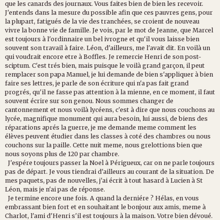
que les canards des journaux. Vous faites bien de bien les recevoir.
J'entends dans la mesure du possible afin que ces pauvres gens, pour
la plupart, fatigués de la vie des tranchées, se croient de nouveau
vivre la bonne vie de famille. Je vois, par le mot de Jeanne, que Marcel
est toujours à l'ordinnaire un bel ivrogne et qu'il vous laisse bien
souvent son travail à faire. Léon, d'ailleurs, me l'avait dit. En voilà un
qui voudrait encore etre à Boffles. Je remercie Henri de son post-
sciptum. C'est trés bien, mais puisque le voilà grand garçon, il peut
remplacer son papa Manuel, je lui demande de bien s'appliquer à bien
faire ses lettres, je parle de son écriture qui n'a pas fait grand
progrés, qu'il ne fasse pas attention à la mienne, en ce moment, il faut
souvent écrire sur son genou. Nous sommes changer de
cantonnement et nous voilà lycéens, c'est à dire que nous couchons au
lycée, magnifique monument qui aura besoin, lui aussi, de biens des
réparations aprés la guerre, je me demande meme comment les
élèves peuvent étudier dans les classes à coté des chambres ou nous
couchons sur la paille. Cette nuit meme, nous grelottions bien que
nous soyons plus de 120 par chambre.
J'espére toujours passer la Noel à Périgueux, car on ne parle toujours
pas de départ. Je vous tiendrai d'ailleurs au courant de la situation. De
mes paquets, pas de nouvelles, j'ai écrit à tout hasard à Lucien à St
Léon, mais je n'ai pas de réponse.
Je termine encore une fois. A quand la derniére ? Hélas, en vous
embrassant bien fort et en souhaitant le bonjour aux amis, meme à
Charlot, l'ami d'Henri s'il est toujours à la maison. Votre bien dévoué.