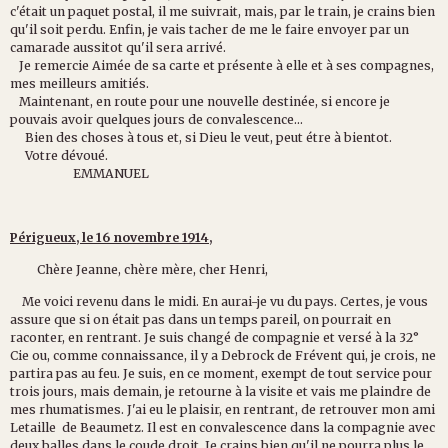
c'était un paquet postal, il me suivrait, mais, par le train, je crains bien
qu'il soit perdu. Enfin, je vais tacher de me le faire envoyer par un
camarade aussitot qu'il sera arrivé.
Je remercie Aimée de sa carte et présente à elle et à ses compagnes,
mes meilleurs amitiés.
Maintenant, en route pour une nouvelle destinée, si encore je
pouvais avoir quelques jours de convalescence...
Bien des choses à tous et, si Dieu le veut, peut étre à bientot.
Votre dévoué.
EMMANUEL
Périgueux, le 16 novembre 1914,
Chère Jeanne, chère mère, cher Henri,
Me voici revenu dans le midi. En aurai-je vu du pays. Certes, je vous
assure que si on était pas dans un temps pareil, on pourrait en
raconter, en rentrant. Je suis changé de compagnie et versé à la 32°
Cie ou, comme connaissance, il y a Debrock de Frévent qui, je crois, ne
partira pas au feu. Je suis, en ce moment, exempt de tout service pour
trois jours, mais demain, je retourne à la visite et vais me plaindre de
mes rhumatismes. J'ai eu le plaisir, en rentrant, de retrouver mon ami
Letaille de Beaumetz. Il est en convalescence dans la compagnie avec
deux balles dans le coude droit. Je crains bien qu'il ne pourra plus le