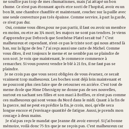
ne souffre pas trop de mes rhumatismes, mais j'ai attapé un bon
rhume. Ce n'est pas étonnant aprés etre sorti de l'hopital, avoir eu un
bon lit, une chambre chauffée et maintenant, coucher sur la paille avec
une seule couverture pas trés épaisse. Comme service, à part la garde,
ce n'est pas dur.
Oui, comme vous dites,pour ne pas partir, il faut ou avoir un membre
en moins, ou etre au 3/4 mort; les majors ne sont pas tendres. Je viens
d'apprendre par Debrock que Sosthéne Platel serait tué ? C'est
malheureux et cependant, n'est-ce pas le triste sort qui nous attend là
bas, sur la ligne de feu ? J'ai reçu aussi une carte de Michel. Comme
vous dites, il est toujours le meme et ne semble pas se plaindre de
son sort. Je vois que maintenant, le commerce commence à
remarcher. Si vous pouvez vendre le blé à 21 frs, il ne faut pas se
plaindre.
Je ne crois pas que vous serez obligées de vous évacuez, ce serait
vraiment trop malheureux. Les boches sont déjà loin maintenant et
ne pourront plus rien faire que de retourner en arriére. C'est tout de
meme drole que Mme Dhersigny ne donne pas de ses nouvelles,
surtout en sachant ses filles et son mari à Boffles, ce n'est pas comme
ces malheureux qui sont venus du Nord dans le midi. Quant à la fin de
la guerre, nul ne peut en prédire la fin, je crois, moi, qu'elle sera
longue encore et j'envisage quantité de fatigue. Aussi, je prends mon
courage à deux mains.
Je n'ai pas reçu le mandat que Jeanne dit avoir envoyé. Si j'ai bonne
mémoire, voilà donc 75 frs que je ne reçois pas. C'est malheureux car