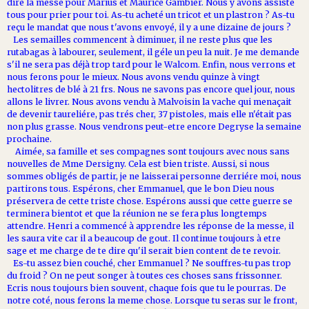
dire la messe pour Marius et Maurice Gambier. Nous y avons assisté
tous pour prier pour toi. As-tu acheté un tricot et un plastron ? As-tu
reçu le mandat que nous t'avons envoyé, il y a une dizaine de jours ?
Les semailles commencent à diminuer, il ne reste plus que les
rutabagas à labourer, seulement, il géle un peu la nuit. Je me demande
s'il ne sera pas déjà trop tard pour le Walcom. Enfin, nous verrons et
nous ferons pour le mieux. Nous avons vendu quinze à vingt
hectolitres de blé à 21 frs. Nous ne savons pas encore quel jour, nous
allons le livrer. Nous avons vendu à Malvoisin la vache qui menaçait
de devenir taureliére, pas trés cher, 37 pistoles, mais elle n'était pas
non plus grasse. Nous vendrons peut-etre encore Degryse la semaine
prochaine.
Aimée, sa famille et ses compagnes sont toujours avec nous sans
nouvelles de Mme Dersigny. Cela est bien triste. Aussi, si nous
sommes obligés de partir, je ne laisserai personne derriére moi, nous
partirons tous. Espérons, cher Emmanuel, que le bon Dieu nous
préservera de cette triste chose. Espérons aussi que cette guerre se
terminera bientot et que la réunion ne se fera plus longtemps
attendre. Henri a commencé à apprendre les réponse de la messe, il
les saura vite car il a beaucoup de gout. Il continue toujours à etre
sage et me charge de te dire qu'il serait bien content de te revoir.
Es-tu assez bien couché, cher Emmanuel ? Ne souffres-tu pas trop
du froid ? On ne peut songer à toutes ces choses sans frissonner.
Ecris nous toujours bien souvent, chaque fois que tu le pourras. De
notre coté, nous ferons la meme chose. Lorsque tu seras sur le front,