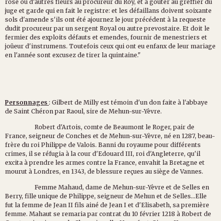
rose ou d'autres fleurs au procureur du Roy, et à goûter au greffier du
juge et garde qui en fait le registre: et les défaillans doivent soixante
sols d'amende s'ils ont été ajournez le jour précédent à la requeste
dudit procureur par un sergent Royal ou autre prevostaire. Et doit le
fermier des exploits défauts et emendes, fournir de menestriers et
joüeur d'instrumens. Toutefois ceux qui ont eu enfanx de leur mariage
en l'année sont excusez de tirer la quintaine."
Personnages
: Gilbert de Milly est témoin d'un don faite à l'abbaye
de Saint Chéron par Raoul, sire de Mehun-sur-Yèvre.
Robert d'Artois, comte de Beaumont le Roger, pair de
France, seigneur de Conches et de Mehun-sur-Yèvre, né en 1287, beau-
frère du roi Philippe de Valois. Banni du royaume pour différents
crimes, il se réfugia à la cour d'Edouard III, roi d'Angleterre, qu'il
excita à prendre les armes contre la France, envahit la Bretagne et
mourut à Londres, en 1343, de blessure reçues au siège de Vannes.
Femme Mahaud, dame de Mehun-sur-Yèvre et de Selles en
Berry, fille unique de Philippe, seigneur de Mehun et de Selles...Elle
fut la femme de Jean II fils ainé de Jean I et d'Elisabeth, sa première
femme. Mahaut se remaria par contrat du 10 février 1218 à Robert de