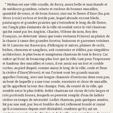
" Mehun est une ville royalle, de Berry, assez belle et marchande et
de médiocre grandeur, ceincte et enclose de bonnes murailles,
quantitié de tours, et de bons fossez; size sur le fleuve d'Eure (ha..pas
Yèvre à voir) en bon et fertile pais, lequel abonde en tout bleds,
pasturages et grandes prairies qui s'estendent le long du dit fleuve,
sur l'angle plus éminents de la ville où soulait estre le viel chasteau
qui fut ruiné par les Anglois. Charles, VIIème du nom, Roy des
Françoys, se delectant 'ainsy que touts vertueux Princes) au plaisir de
la chasse à cause des grandes foretzs, buissons et garennes voisines
de St Laurens sur Baren-jon, d'Allongny et autres, plaines de cerfz,
biches, cheureux et sangliers, seit construire et édifier, par singulière
architecture, le plus beau et sumptueux chasteau de tout le Berry. Car
oultre qu'il est de beaucoup plus fort que la ville, tant pour l'espesseur
et haulteur des murailles et tours, il est assiz sur un fort et roidde
rocher, au pied duquel, comme aussy le long de la ville, coule et fleue
la rivière d'Eure(Yèvres); et sur l'orient sont les grandz maraiz
appellez l'estang, avec une longue chaussée d'environs deux cens pas,
au bout de laquelle y a une tour ronde, enceincte et close de muraille,
qu'ils appellent la tour des champs. Puis, du cousté de la ville, qui
semble estre le plus foible, ledict chasteau est circuy de très larges et
très profondz fossez, lesquels se peuvent remplir d'eau de ladicte
rivière en temps de nécessité. Ledict chasteau, puis quelques années,
fut par une nuit, par feu et fouldre du ciel, tellement bruslé et ruyné
qu'il a tousiours depuis esté déshabité, combien qu'il y ayt un