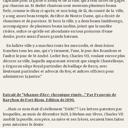
capitaine pour la garde d'iceluy et de la ville, qui a cent livres de gages
par chascun an. Et dudict chasteau sont mouvans plusieurs beaux
fiefz, comme ie diray ci-après; et non loing de là, du cousté de la ville,
y a ung assez beau temple, du tiltre de Nostre Dame, qui a droict de
chanoines et de paroisse. Et hors la ville, y a deux beaux faulxbourgs,
accompaignez de plusieurs beaux iardins, joinct que la susdite
rivière, oultre ce qu'elle est abondante en tous poissons d'eaue
doulce, porte aussi d'assez grands bateaux.
En ladicte ville y a marchez touts les mercredis, et deux foires
franches tous les ans, qui s'y tiennent, l'une, le jour des Brandons et
l'aultre le jour de St André. Ledict Roy, Charles VII, voulant encore plus
décorer sa ville, laquelle auparavant n'estoit que simple Chastellenye,
y érigea un siège Royal particulier du baillage de Berry, avec
lieutenant particulier et advocat du Roy, et aultres officiers pour
administrer la justice."
Extrait de "Jehanne d'Arc: chronique rimée..." Par François de
Barghon de Fort-Riom. Edition de 1890.
...Mais ce nom était-il réellement "DARC"? Les lettres-patentes par
lesquelles, au mois de décembre 1429, à Mehun-sur-Yèvre, Charles VII
anoblit la pucelle, son père, sa mère et ses frères, seraient bien faites
pour autoriser le doute: