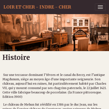
LOIR ET CHER - INDRE - CHER
Histoire
Sur une terrasse dominant l'Yévres et le canal du Berry, est l"antique
Magdunum, siège au moyen âge d'une importante seigneurie. Son
château, aujourd'hui en ruines, fut particulièrement habité par Charles
VII, qui y mourut consumé par ses chagrins paternels, le 22 juillet 1421.
Cette ville fabrique beaucoup de porcelaine. (la France pittoresque.
Edition 1900)
Le château de Mehun fut réédifié en 1386 par le duc Jean, sur les
ruines de l'ancien château de Courtenay, ancien seigneur de Mehun.