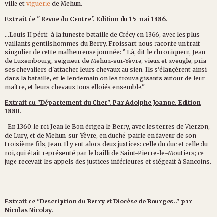
ville et
viguerie
de Mehun.
Extrait de " Revue du Centre". Edition du 15 mai 1886.
...Louis II périt à la funeste bataille de Crécy en 1366, avec les plus
vaillants gentilshommes du Berry. Froissart nous raconte un trait
singulier de cette malheureuse journée: " Là, dit le chroniqueur, Jean
de Luxembourg, seigneur de Mehun-sur-Yèvre, vieux et aveugle, pria
ses chevaliers d'attacher leurs chevaux au sien. Ils s'élançèrent ainsi
dans la bataille, et le lendemain on les trouva gisants autour de leur
maître, et leurs chevaux tous elloiés ensemble."
Extrait du "Département du Cher". Par Adolphe Joanne. Edition
1880.
En 1360, le roi Jean le Bon érigea le Berry, avec les terres de Vierzon,
de Lury, et de Mehun-sur-Yèvre, en duché-pairie en faveur de son
troisième fils, Jean. Il y eut alors deux justices: celle du duc et celle du
roi, qui était représenté par le bailli de Saint-Pierre-le-Moutiers; ce
juge recevait les appels des justices inférieures et siégeait à Sancoins.
Extrait de "Description du Berry et Diocèse de Bourges.." par
Nicolas Nicolay.