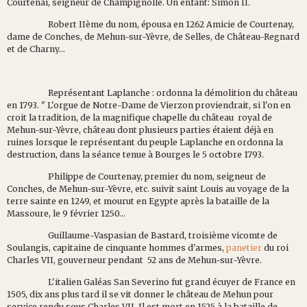
Courtenai, seigneur de Champignolle. Un enfant: Simon II.
Robert IIème du nom, épousa en 1262 Amicie de Courtenay,
dame de Conches, de Mehun-sur-Yèvre, de Selles, de Château-Regnard
et de Charny...
Représentant Laplanche : ordonna la démolition du château
en 1793. " L'orgue de Notre-Dame de Vierzon proviendrait, si l'on en
croit la tradition, de la magnifique chapelle du château royal de
Mehun-sur-Yèvre, château dont plusieurs parties étaient déjà en
ruines lorsque le représentant du peuple Laplanche en ordonna la
destruction, dans la séance tenue à Bourges le 5 octobre 1793.
Philippe de Courtenay, premier du nom, seigneur de
Conches, de Mehun-sur-Yèvre, etc. suivit saint Louis au voyage de la
terre sainte en 1249, et mourut en Egypte après la bataille de la
Massoure, le 9 février 1250...
Guillaume-Vaspasian de Bastard, troisième vicomte de
Soulangis, capitaine de cinquante hommes d'armes,
panetier
du roi
Charles VII, gouverneur pendant 52 ans de Mehun-sur-Yèvre.
L'italien Galéas San Severino fut grand écuyer de France en
1505, dix ans plus tard il se vit donner le château de Mehun pour
service rendu sous Charles VII. Il est mort en 1525 à la bataille de