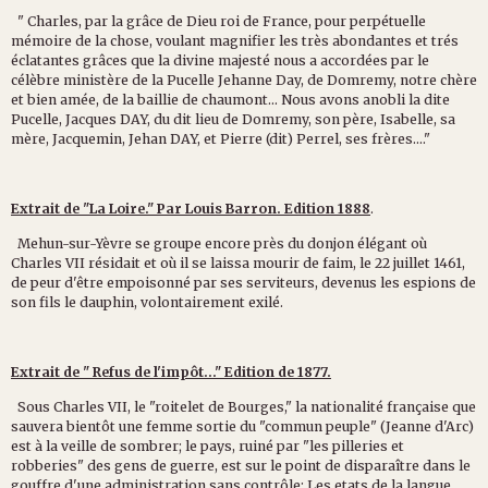
" Charles, par la grâce de Dieu roi de France, pour perpétuelle
mémoire de la chose, voulant magnifier les très abondantes et trés
éclatantes grâces que la divine majesté nous a accordées par le
célèbre ministère de la Pucelle Jehanne Day, de Domremy, notre chère
et bien amée, de la baillie de chaumont... Nous avons anobli la dite
Pucelle, Jacques DAY, du dit lieu de Domremy, son père, Isabelle, sa
mère, Jacquemin, Jehan DAY, et Pierre (dit) Perrel, ses frères...."
Extrait de "La Loire." Par Louis Barron. Edition 1888
.
Mehun-sur-Yèvre se groupe encore près du donjon élégant où
Charles VII résidait et où il se laissa mourir de faim, le 22 juillet 1461,
de peur d'être empoisonné par ses serviteurs, devenus les espions de
son fils le dauphin, volontairement exilé.
Extrait de " Refus de l'impôt..." Edition de 1877.
Sous Charles VII, le "roitelet de Bourges," la nationalité française que
sauvera bientôt une femme sortie du "commun peuple" (Jeanne d'Arc)
est à la veille de sombrer; le pays, ruiné par "les pilleries et
robberies" des gens de guerre, est sur le point de disparaître dans le
gouffre d'une administration sans contrôle; Les etats de la langue