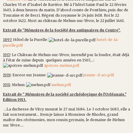
Charles VI et d'Isabel de Bavière. Né à l'hôtel Saint-Paul le 22 février
1403, à deux heures du matin. D'abord comte de Ponthieu, puis duc de
Touraine et de Berri. Régent du royaume le 24 juin 1418. Roi le 22
octobre 1422. Mort au château de Mehun-sur-Yèvre, le 22 juillet 1461.
Extrait de "Mémoires de la Société des antiquaires du Centre".
1897:
Hôtel de la Pucelle:
hotel-de-la-
pucelle.pdf
1917
: Le Château de Mehun-sur-Yèvre, incendié par la foudre, était déjà
à l'état de ruine depuis quelques années en 1567,...:
apotres-mehun.pdf
1919
: Encore sur Jeanne:
jeanne-d-arc.pdf
1931
: Mehun:
mehun.pdf
Extrait de " Mémoires de la société archéologique de l'Orléanais."
Edition 1913.
...La duchesse de Vitry mourut le 27 mai 1684. Le 3 octobre 1683, elle a
fait son testament... Item je laisse à Monsieur de Rhodes, grand
maître des cérémonies, mon cousin germain, le domaine de Mehun
sur Yèvre....