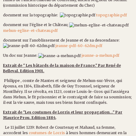
(commission historique du département du Cher)
document sur la topographie:
topographie.pdf
document sur l'église et le Château;
mehun-eglise-et-chateau.pdf
document sur l'anoblissement de Jeanne et de sa descendance:
jeanne-pdf-60-62dm.pdf
Un doc sur Jeanne:
jeanne-a-mehun.pdf
Extrait de " Les bâtards de la maison de France." Par René de
Belleval. Edition 1901.
Philippe , comte de Mantes et seigneur de Mehun-sur-Yèvre, qui
épousa, en 1104, Elisabeth, fille de Guy Troussel, seigneur de
Montlhéry. Il se révolta, en 1123, contre Louis-le-Gros qui l'assiégea
dans Mehun, le fit prisonnier et le contraignit de faire sa soumission;
il eut la vie sauve, mais tous ses biens furent confisqués.
Extrait de "Les coutumes de Lorris et leur propagation..." Par
Maurice Prou. Edition 1884
.
Le 11 juillet 1219: Robert de Courtenay et Mahaud, sa femme,
accordent les
coutumes de Lorris
à leurs hommes demeurant en la