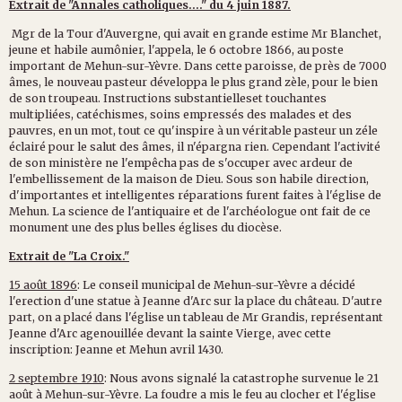
Extrait de "Annales catholiques...." du 4 juin 1887.
Mgr de la Tour d'Auvergne, qui avait en grande estime Mr Blanchet,
jeune et habile aumônier, l'appela, le 6 octobre 1866, au poste
important de Mehun-sur-Yèvre. Dans cette paroisse, de près de 7000
âmes, le nouveau pasteur développa le plus grand zèle, pour le bien
de son troupeau. Instructions substantielleset touchantes
multipliées, catéchismes, soins empressés des malades et des
pauvres, en un mot, tout ce qu'inspire à un véritable pasteur un zéle
éclairé pour le salut des âmes, il n'épargna rien. Cependant l'activité
de son ministère ne l'empêcha pas de s'occuper avec ardeur de
l'embellissement de la maison de Dieu. Sous son habile direction,
d'importantes et intelligentes réparations furent faites à l'église de
Mehun. La science de l'antiquaire et de l'archéologue ont fait de ce
monument une des plus belles églises du diocèse.
Extrait de "La Croix."
15 août 1896
: Le conseil municipal de Mehun-sur-Yèvre a décidé
l'erection d'une statue à Jeanne d'Arc sur la place du château. D'autre
part, on a placé dans l'église un tableau de Mr Grandis, représentant
Jeanne d'Arc agenouillée devant la sainte Vierge, avec cette
inscription: Jeanne et Mehun avril 1430.
2 septembre 1910
: Nous avons signalé la catastrophe survenue le 21
août à Mehun-sur-Yèvre. La foudre a mis le feu au clocher et l'église