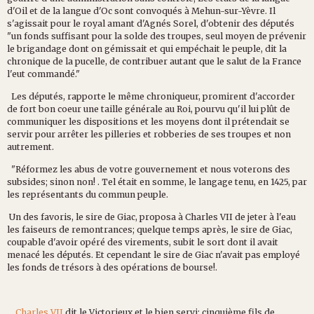
d'Oil et de la langue d'Oc sont convoqués à Mehun-sur-Yèvre. Il
s'agissait pour le royal amant d'Agnés Sorel, d'obtenir des députés
"un fonds suffisant pour la solde des troupes, seul moyen de prévenir
le brigandage dont on gémissait et qui empéchait le peuple, dit la
chronique de la pucelle, de contribuer autant que le salut de la France
l'eut commandé."
Les députés, rapporte le même chroniqueur, promirent d'accorder
de fort bon coeur une taille générale au Roi, pourvu qu'il lui plût de
communiquer les dispositions et les moyens dont il prétendait se
servir pour arrêter les pilleries et robberies de ses troupes et non
autrement.
"Réformez les abus de votre gouvernement et nous voterons des
subsides; sinon non! . Tel était en somme, le langage tenu, en 1425, par
les représentants du commun peuple.
Un des favoris, le sire de Giac, proposa à Charles VII de jeter à l'eau
les faiseurs de remontrances; quelque temps après, le sire de Giac,
coupable d'avoir opéré des virements, subit le sort dont il avait
menacé les députés. Et cependant le sire de Giac n'avait pas employé
les fonds de trésors à des opérations de bourse!.
Charles VII
dit le Victorieux et le bien servi: cinquième fils de