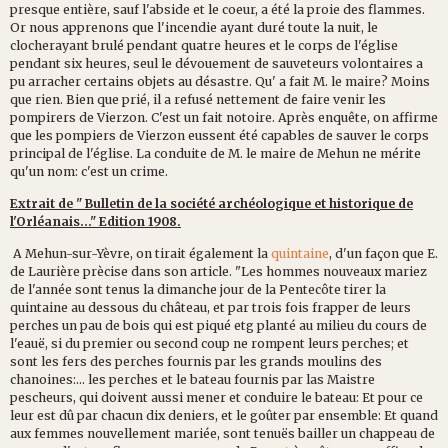
presque entière, sauf l'abside et le coeur, a été la proie des flammes.
Or nous apprenons que l'incendie ayant duré toute la nuit, le
clocherayant brulé pendant quatre heures et le corps de l'église
pendant six heures, seul le dévouement de sauveteurs volontaires a
pu arracher certains objets au désastre. Qu' a fait M. le maire? Moins
que rien. Bien que prié, il a refusé nettement de faire venir les
pompirers de Vierzon. C'est un fait notoire. Après enquête, on affirme
que les pompiers de Vierzon eussent été capables de sauver le corps
principal de l'église. La conduite de M. le maire de Mehun ne mérite
qu'un nom: c'est un crime.
Extrait de " Bulletin de la société archéologique et historique de
l'Orléanais..." Edition 1908.
A Mehun-sur-Yèvre, on tirait également la
quintaine
, d'un façon que E.
de Laurière prècise dans son article. "Les hommes nouveaux mariez
de l'année sont tenus la dimanche jour de la Pentecôte tirer la
quintaine au dessous du château, et par trois fois frapper de leurs
perches un pau de bois qui est piqué etg planté au milieu du cours de
l'eauë, si du premier ou second coup ne rompent leurs perches; et
sont les fers des perches fournis par les grands moulins des
chanoines:... les perches et le bateau fournis par las Maistre
pescheurs, qui doivent aussi mener et conduire le bateau: Et pour ce
leur est dû par chacun dix deniers, et le goûter par ensemble: Et quand
aux femmes nouvellement mariée, sont tenuës bailler un chappeau de