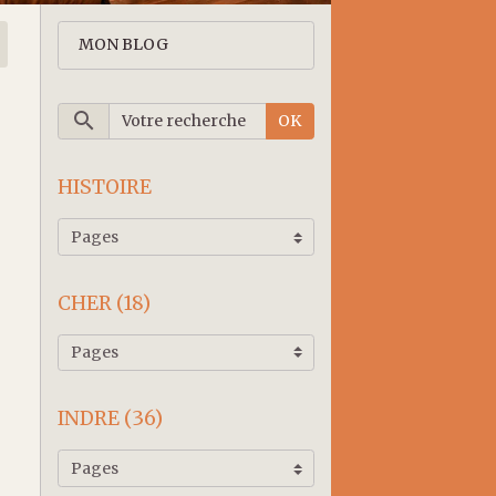
MON BLOG
OK
HISTOIRE
CHER (18)
INDRE (36)