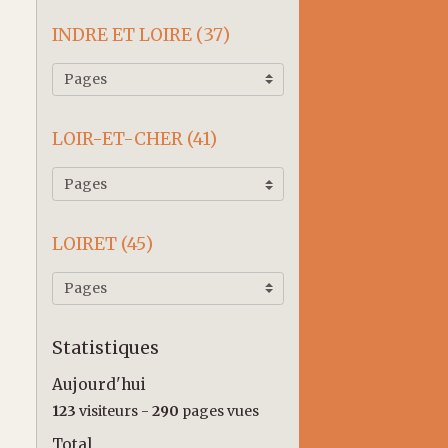
INDRE ET LOIRE (37)
LOIR-ET-CHER (41)
LOIRET (45)
Statistiques
Aujourd'hui
123
visiteurs -
290
pages vues
Total