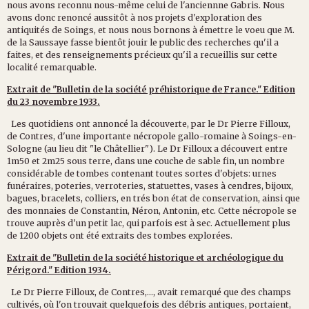
nous avons reconnu nous-même celui de l'anciennne Gabris. Nous
avons donc renoncé aussitôt à nos projets d'exploration des
antiquités de Soings, et nous nous bornons à émettre le voeu que M.
de la Saussaye fasse bientôt jouir le public des recherches qu'il a
faites, et des renseignements précieux qu'il a recueillis sur cette
localité remarquable.
Extrait de "Bulletin de la société préhistorique de France." Edition
du 23 novembre 1933.
Les quotidiens ont annoncé la découverte, par le Dr Pierre Filloux,
de Contres, d'une importante nécropole gallo-romaine à Soings-en-
Sologne (au lieu dit "le Châtellier"). Le Dr Filloux a découvert entre
1m50 et 2m25 sous terre, dans une couche de sable fin, un nombre
considérable de tombes contenant toutes sortes d'objets: urnes
funéraires, poteries, verroteries, statuettes, vases à cendres, bijoux,
bagues, bracelets, colliers, en trés bon état de conservation, ainsi que
des monnaies de Constantin, Néron, Antonin, etc. Cette nécropole se
trouve auprès d'un petit lac, qui parfois est à sec. Actuellement plus
de 1200 objets ont été extraits des tombes explorées.
Extrait de "Bulletin de la société historique et archéologique du
Périgord." Edition 1934.
Le Dr Pierre Filloux, de Contres,..., avait remarqué que des champs
cultivés, où l'on trouvait quelquefois des débris antiques, portaient,