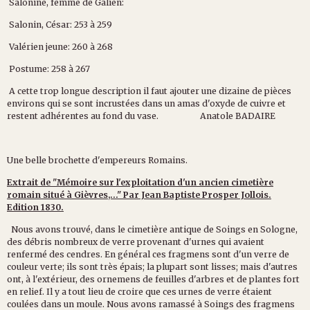
Salonine, femme de Galien:
Salonin, César: 253 à 259
Valérien jeune: 260 à 268
Postume: 258 à 267
A cette trop longue description il faut ajouter une dizaine de pièces
environs qui se sont incrustées dans un amas d'oxyde de cuivre et
restent adhérentes au fond du vase. Anatole BADAIRE
Une belle brochette d'empereurs Romains.
Extrait de "Mémoire sur l'exploitation d'un ancien cimetière
romain situé à Gièvres,..." Par Jean Baptiste Prosper Jollois.
Edition 1830.
Nous avons trouvé, dans le cimetière antique de Soings en Sologne,
des débris nombreux de verre provenant d'urnes qui avaient
renfermé des cendres. En général ces fragmens sont d'un verre de
couleur verte; ils sont très épais; la plupart sont lisses; mais d'autres
ont, à l'extérieur, des ornemens de feuilles d'arbres et de plantes fort
en relief. Il y a tout lieu de croire que ces urnes de verre étaient
coulées dans un moule. Nous avons ramassé à Soings des fragmens