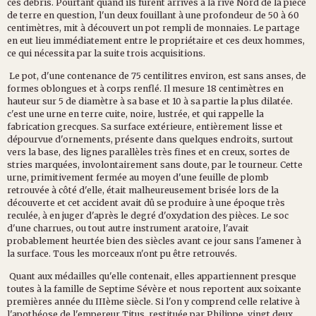
ces débris. Pourtant quand ils furent arrivés à la rive Nord de la pièce
de terre en question, l'un deux fouillant à une profondeur de 50 à 60
centimètres, mit à découvert un pot rempli de monnaies. Le partage
en eut lieu immédiatement entre le propriétaire et ces deux hommes,
ce qui nécessita par la suite trois acquisitions.
Le pot, d'une contenance de 75 centilitres environ, est sans anses, de
formes oblongues et à corps renflé. Il mesure 18 centimètres en
hauteur sur 5 de diamètre à sa base et 10 à sa partie la plus dilatée.
c'est une urne en terre cuite, noire, lustrée, et qui rappelle la
fabrication grecques. Sa surface extérieure, entièrement lisse et
dépourvue d'ornements, présente dans quelques endroits, surtout
vers la base, des lignes parallèles très fines et en creux, sortes de
stries marquées, involontairement sans doute, par le tourneur. Cette
urne, primitivement fermée au moyen d'une feuille de plomb
retrouvée à côté d'elle, était malheureusement brisée lors de la
découverte et cet accident avait dû se produire à une époque très
reculée, à en juger d'après le degré d'oxydation des pièces. Le soc
d'une charrues, ou tout autre instrument aratoire, l'avait
probablement heurtée bien des siècles avant ce jour sans l'amener à
la surface. Tous les morceaux n'ont pu être retrouvés.
Quant aux médailles qu'elle contenait, elles appartiennent presque
toutes à la famille de Septime Sévère et nous reportent aux soixante
premières année du IIIème siècle. Si l'on y comprend celle relative à
l'apothéose de l'empereur Titus, restituée par Philippe, vingt deux