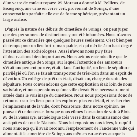
d'un verre de couleur topaze. M. Moreau a donné à M. Pellieux, de
Beaugency, une urne en verre vert, provenant de Soings, d'une
conservation parfaite; elle est de forme sphérique, présentant un
large orifice.
D'après la nature des débris du cimetière de Soings, on peut juger
que des personnes de distinctions y ont été inhumées. Nous n'avons
passé sur ce cimetière que quelques heures seulement. C'est bien peu
de temps pour un lieu fort remarquable, et qui mérite à un haut degré
l'attention des archéologues. Aussi n'avons nous pu y faire
d'observations bien importantes. Nous avions entendu dire que le
cimetière antique de Soings, sur lequel l'attention des amateurs
s'était unquement portée, était, dans l'antiquité, un lieu de sépulture
privilégié où l'on se faisait transporter de très-loin dans un esprit de
dévotion. Un collége de prêtres était, disait-on, chargé du soin des
sépulture. Nous conviendrons que cette explication était loin de nous
satisfaire, et nous pensions qu'une ville devait être nécessairement
située dans le voisinage du cimetière. Nous nous proposions donc de
retourner sur les lieux pour les explorer plus en détail, et rechercher
l'emplacement de la ville, dont l'existence, dans notre opinion, ne
pouvait être douteuse, lorsque nous eûmes l'occasion de voir à Blois
M. de la Saussaye, archéologue trés versé dans la connaissance des
antiquités de tout le Blaisois. Nous lui exposions nos idées, lorsqu'il
nous annonça qu'il avait reconnu l'emplacement de l'ancienne ville qui
alimentait le cimetière de Soings aux mêmes caractères auxquels