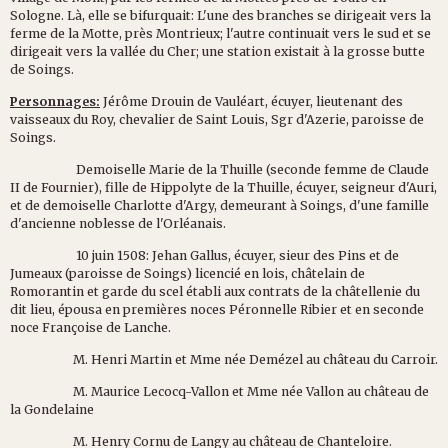
Sologne. Là, elle se bifurquait: L'une des branches se dirigeait vers la
ferme de la Motte, près Montrieux; l'autre continuait vers le sud et se
dirigeait vers la vallée du Cher; une station existait à la grosse butte
de Soings.
Personnages:
Jérôme Drouin de Vauléart, écuyer, lieutenant des
vaisseaux du Roy, chevalier de Saint Louis, Sgr d'Azerie, paroisse de
Soings.
Demoiselle Marie de la Thuille (seconde femme de Claude
II de Fournier), fille de Hippolyte de la Thuille, écuyer, seigneur d'Auri,
et de demoiselle Charlotte d'Argy, demeurant à Soings, d'une famille
d'ancienne noblesse de l'Orléanais.
10 juin 1508: Jehan Gallus, écuyer, sieur des Pins et de
Jumeaux (paroisse de Soings) licencié en lois, châtelain de
Romorantin et garde du scel établi aux contrats de la châtellenie du
dit lieu, épousa en premières noces Péronnelle Ribier et en seconde
noce Françoise de Lanche.
M. Henri Martin et Mme née Demézel au château du Carroir.
M. Maurice Lecocq-Vallon et Mme née Vallon au château de
la Gondelaine
M. Henry Cornu de Langy au château de Chanteloire.