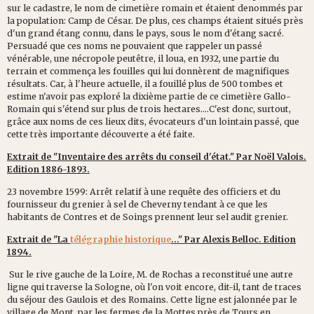
sur le cadastre, le nom de cimetière romain et étaient denommés par
la population: Camp de César. De plus, ces champs étaient situés près
d'un grand étang connu, dans le pays, sous le nom d'étang sacré.
Persuadé que ces noms ne pouvaient que rappeler un passé
vénérable, une nécropole peutêtre, il loua, en 1932, une partie du
terrain et commença les fouilles qui lui donnèrent de magnifiques
résultats. Car, à l'heure actuelle, il a fouillé plus de 500 tombes et
estime n'avoir pas exploré la dixième partie de ce cimetière Gallo-
Romain qui s'étend sur plus de trois hectares....C'est donc, surtout,
grâce aux noms de ces lieux dits, évocateurs d'un lointain passé, que
cette très importante découverte a été faite.
Extrait de "Inventaire des arrêts du conseil d'état." Par Noël Valois.
Edition 1886-1893.
23 novembre 1599: Arrêt relatif à une requête des officiers et du
fournisseur du grenier à sel de Cheverny tendant à ce que les
habitants de Contres et de Soings prennent leur sel audit grenier.
Extrait de "La
télégraphie historique
..." Par Alexis Belloc. Edition
1894.
Sur le rive gauche de la Loire, M. de Rochas a reconstitué une autre
ligne qui traverse la Sologne, où l'on voit encore, dit-il, tant de traces
du séjour des Gaulois et des Romains. Cette ligne est jalonnée par le
village de Mont, par les fermes de la Mottes près de Tours en