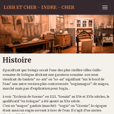
LOIR ET CHER - INDRE - CHER
Histoire
il paraîtrait que Soings serait l'une des plus vieilles villes Gallo-
romaine de Sologne abritant une garnison romaine. son nom
viendrait du Gaulois" so-am" ou "so-an" signifiant "sur le bord de
l'eau". une autre version plus contreversée: "sogiamagos": de magos,
marché mais pas d'explication pour Sogia...
à voir ."Ecclesia de Soemo" en 1121, "Souain" au XVe et XVIe siècles, le
qualificatif "en Sologne" a été ajouté au XXe siècle.
C'est un "magos" gaulois (marché) : "sogio" ou "Ciconio", la cigogne
étant aussi un engin servant à tirer de l'eau. Il s'agit d'un ancien