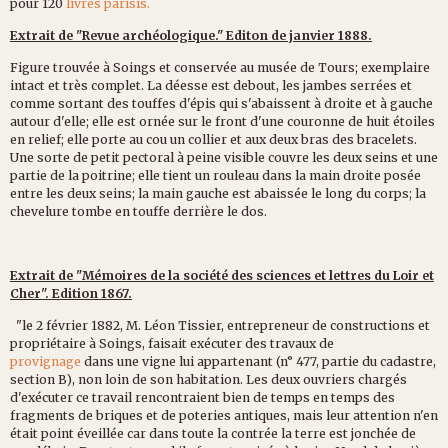
pour 120
livres parisis.
Extrait de "Revue archéologique." Editon de janvier 1888.
Figure trouvée à Soings et conservée au musée de Tours; exemplaire
intact et très complet. La déesse est debout, les jambes serrées et
comme sortant des touffes d'épis qui s'abaissent à droite et à gauche
autour d'elle; elle est ornée sur le front d'une couronne de huit étoiles
en relief; elle porte au cou un collier et aux deux bras des bracelets.
Une sorte de petit pectoral à peine visible couvre les deux seins et une
partie de la poitrine; elle tient un rouleau dans la main droite posée
entre les deux seins; la main gauche est abaissée le long du corps; la
chevelure tombe en touffe derrière le dos.
Extrait de "Mémoires de la société des sciences et lettres du Loir et
Cher". Edition 1867.
"le 2 février 1882, M. Léon Tissier, entrepreneur de constructions et
propriétaire à Soings, faisait exécuter des travaux de
provignage
dans une vigne lui appartenant (n° 477, partie du cadastre,
section B), non loin de son habitation. Les deux ouvriers chargés
d'exécuter ce travail rencontraient bien de temps en temps des
fragments de briques et de poteries antiques, mais leur attention n'en
était point éveillée car dans toute la contrée la terre est jonchée de