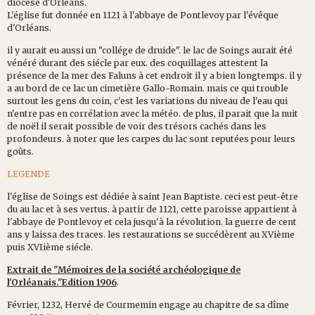
diocèse d'Orléans.
L'église fut donnée en 1121 à l'abbaye de Pontlevoy par l'évêque
d'Orléans.
il y aurait eu aussi un "collége de druide". le lac de Soings aurait été
vénéré durant des siécle par eux. des coquillages attestent la
présence de la mer des Faluns à cet endroit il y a bien longtemps. il y
a au bord de ce lac un cimetière Gallo-Romain. mais ce qui trouble
surtout les gens du coin, c'est les variations du niveau de l'eau qui
n'entre pas en corrélation avec la météo. de plus, il parait que la nuit
de noël il serait possible de voir des trésors cachés dans les
profondeurs. à noter que les carpes du lac sont reputées pour leurs
goûts.
LEGENDE
l'église de Soings est dédiée à saint Jean Baptiste. ceci est peut-être
du au lac et à ses vertus. à partir de 1121, cette paroisse appartient à
l'abbaye de Pontlevoy et cela jusqu'à la révolution. la guerre de cent
ans y laissa des traces. les restaurations se succédèrent au XVième
puis XVIième siécle.
Extrait de "Mémoires de la société archéologique de
l'Orléanais."Edition 1906
.
Février, 1232, Hervé de Courmemin engage au chapitre de sa dîme