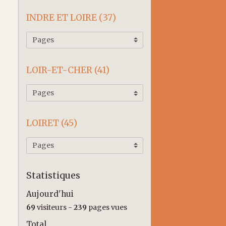
INDRE ET LOIRE (37)
LOIR-ET-CHER (41)
LOIRET (45)
Statistiques
Aujourd'hui
69
visiteurs -
239
pages vues
Total