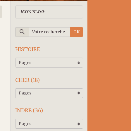
MON BLOG
OK
HISTOIRE
CHER (18)
INDRE (36)