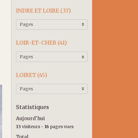
INDRE ET LOIRE (37)
LOIR-ET-CHER (41)
LOIRET (45)
Statistiques
Aujourd'hui
13
visiteurs -
16
pages vues
Total