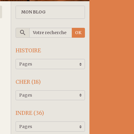
MON BLOG
OK
HISTOIRE
CHER (18)
INDRE (36)