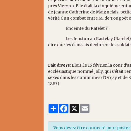
près Vierzon. Elle était la cinquième enf
de Jeanne Catherine de Maignelais, petite 
vérité ?. un combat entre M. de Tougoët 
Enceinte du Ratelet ? !
Les Jenston au Rastelay (Ratelet) (Orça
dire que les écossais devinrent les soldat
Fait divers
: Blois, le 16 février, la cour 
ecclésiastique nommé Jolly, qui s'était r
sexes dans les communes d'Orçay et de Ser
1883)
Partager
Facebook
X
Email
Vous devez être connecté pour poste