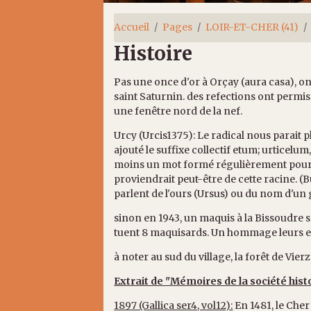
Accueil
Pages
LOIR-ET-CHER (41)
Histoire
Pas une once d'or à Orçay (aura casa), on
saint Saturnin. des refections ont permis
une fenêtre nord de la nef.
Urcy (Urcis1375): Le radical nous parait pl
ajouté le suffixe collectif etum; urticelum
moins un mot formé régulièrement pour dé
proviendrait peut-être de cette racine. (Bu
parlent de l'ours (Ursus) ou du nom d'un
sinon en 1943, un maquis à la Bissoudre s'
tuent 8 maquisards. Un hommage leurs est
à noter au sud du village, la forêt de Vier
Extrait de "Mémoires de la société histor
1897 (Gallica ser4, vol12):
En 1481, le Cher