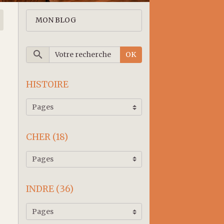
MON BLOG
OK
HISTOIRE
CHER (18)
INDRE (36)