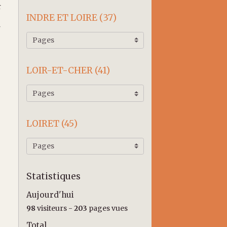
r
INDRE ET LOIRE (37)
r
LOIR-ET-CHER (41)
LOIRET (45)
Statistiques
Aujourd'hui
98
visiteurs -
203
pages vues
Total