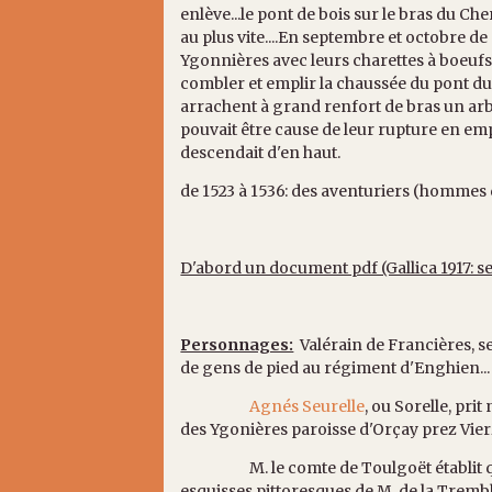
enlève...le pont de bois sur le bras du Che
au plus vite....En septembre et octobre 
Ygonnières avec leurs charettes à boeufs
combler et emplir la chaussée du pont du
arrachent à grand renfort de bras un arb
pouvait être cause de leur rupture en emp
descendait d'en haut.
de 1523 à 1536: des aventuriers (hommes d
D'abord un document pdf (Gallica 1917: se
Personnages:
Valérain de Francières, se
de gens de pied au régiment d'Enghie
Agnés Seurelle
, ou Sorelle, pr
des Ygonières paroisse d'Orçay prez Vierz
M. le comte de Toulgoët établit qu'el
esquisses pittoresques de M. de la Trembl