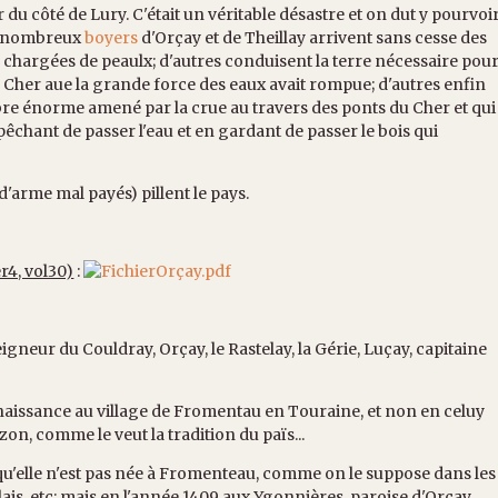
r du côté de Lury. C'était un véritable désastre et on dut y pourvoi
de nombreux
boyers
d'Orçay et de Theillay arrivent sans cesse des
 chargées de peaulx; d'autres conduisent la terre nécessaire pou
 Cher aue la grande force des eaux avait rompue; d'autres enfin
re énorme amené par la crue au travers des ponts du Cher et qui
êchant de passer l'eau et en gardant de passer le bois qui
'arme mal payés) pillent le pays.
r4, vol30)
:
Orçay.pdf
igneur du Couldray, Orçay, le Rastelay, la Gérie, Luçay, capitaine
n...
it naissance au village de Fromentau en Touraine, et non en celuy
on, comme le veut la tradition du païs...
le n'est pas née à Fromenteau, comme on le suppose dans les
ais, etc; mais en l'année 1409 aux Ygonnières, paroise d'Orçay,