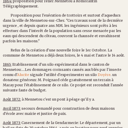
1864:
proposition pour relier Mennetou à Romorantin
Télégraphiquement.
Proposition pour l'exécution de trottoirs et surtout d'aqueducs
dans la ville de Mennetou-sur-Cher. "Ces travaux sont de la dermière
urgence , et depuis quatre ans MM. les ingénieurs sont prêts à les
effectuer dans l'interêt de la population sans cesse menacée par les
eaux qui descendent du côteau, couvrent la chaussée et envahissent
parfois les maisons."
Refus de la création d'une nouvelle foire le 1er Octobre. La
commune de Mennetou a déjà deux foires, le 4 mai et l'autre le 14 août.
1865:
Etablissement d'un silo expérimental dans le canton de
Mennetou:....Les dommages croissants causés aux blés par l'insecte
connu d'
Alucite
signale l'utilité d'experimenter un silo
Doyère
. un
donateur généreux: M. Poignard céde gratuitement un terrain à
Maray pour l'établissement de ce silo. Ce projet est reconduit l'année
suivante faute de budget.
Août 1872:
à Mennetou c'est un pont à péage qu'il y a.
Avril 1873:
secours demandé pour construction de deux maisons
d'école avec mairie et justice de paix.
Août 1873:
Casernement de la Gendarmerie: Le département, par un
bail en date du 29 octobre 1864, a pris en location pour neuf annnées,