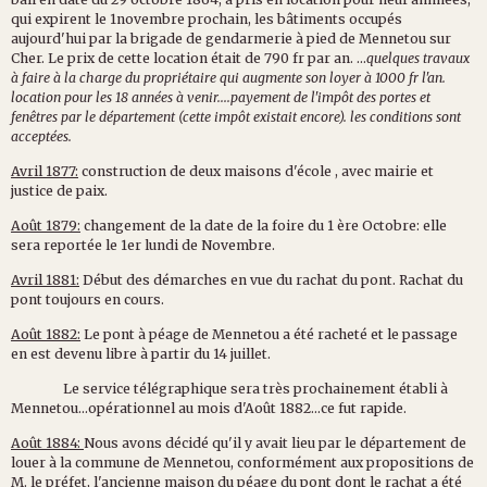
qui expirent le 1novembre prochain, les bâtiments occupés
aujourd'hui par la brigade de gendarmerie à pied de Mennetou sur
Cher. Le prix de cette location était de 790 fr par an. ...
quelques travaux
à faire à la charge du propriétaire qui augmente son loyer à 1000 fr l'an.
location pour les 18 années à venir....payement de l'impôt des portes et
fenêtres par le département (cette impôt existait encore). les conditions sont
acceptées.
Avril 1877:
construction de deux maisons d'école , avec mairie et
justice de paix.
Août 1879:
changement de la date de la foire du 1 ère Octobre: elle
sera reportée le 1er lundi de Novembre.
Avril 1881:
Début des démarches en vue du rachat du pont. Rachat du
pont toujours en cours.
Août 1882:
Le pont à péage de Mennetou a été racheté et le passage
en est devenu libre à partir du 14 juillet.
Le service télégraphique sera très prochainement établi à
Mennetou...opérationnel au mois d'Août 1882...ce fut rapide.
Août 1884:
Nous avons décidé qu'il y avait lieu par le département de
louer à la commune de Mennetou, conformément aux propositions de
M. le préfet, l'ancienne maison du péage du pont dont le rachat a été