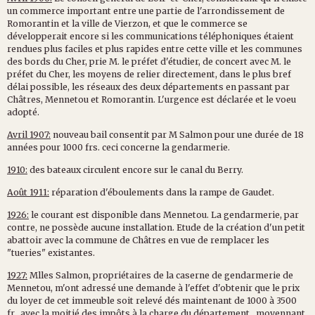
un commerce important entre une partie de l'arrondissement de
Romorantin et la ville de Vierzon, et que le commerce se
développerait encore si les communications téléphoniques étaient
rendues plus faciles et plus rapides entre cette ville et les communes
des bords du Cher, prie M. le préfet d'étudier, de concert avec M. le
préfet du Cher, les moyens de relier directement, dans le plus bref
délai possible, les réseaux des deux départements en passant par
Châtres, Mennetou et Romorantin. L'urgence est déclarée et le voeu
adopté.
Avril 1907:
nouveau bail consentit par M Salmon pour une durée de 18
années pour 1000 frs. ceci concerne la gendarmerie.
1910:
des bateaux circulent encore sur le canal du Berry.
Août 1911:
réparation d'éboulements dans la rampe de Gaudet.
1926:
le courant est disponible dans Mennetou. La gendarmerie, par
contre, ne possède aucune installation. Etude de la création d'un petit
abattoir avec la commune de Châtres en vue de remplacer les
"tueries" existantes.
1927:
Mlles Salmon, propriétaires de la caserne de gendarmerie de
Mennetou, m'ont adressé une demande à l'effet d'obtenir que le prix
du loyer de cet immeuble soit relevé dés maintenant de 1000 à 3500
fr., avec la moitié des impôts à la charge du département , moyennant