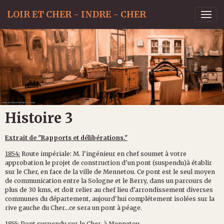
LOIR ET CHER - INDRE - CHER
Histoire 3
Extrait de "Rapports et délibérations."
1854:
Route impériale: M. l'ingénieur en chef soumet à votre
approbation le projet de construction d'un pont (suspendu)à établir
sur le Cher, en face de la ville de Mennetou. Ce pont est le seul moyen
de communication entre la Sologne et le Berry, dans un parcours de
plus de 30 kms, et doit relier au chef lieu d'arrondissement diverses
communes du département, aujourd'hui complétement isolées sur la
rive gauche du Cher...ce sera un pont à péage.
1855:
Pont
suspendu
sur
le
Cher,
à
Mennetou
.