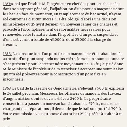
1857:
Ainsi que l'établit M. l'ingénieur en chef des ponts et chaussées
dans son rapport général , l'adjudication d'un pont en maçonnerie sur
le Cher, en face de Mennetou, en remplacement du bac actuel, n'ayant
été couronnée d'aucun succés, il a été rédigé, d'après une décision
ministérielle du 25 avril dernier , un nouveau cahier des charges et
procédé à l'accomplissement des formalités nécessaires pour
renouveler cette tentative dans l'hypothèse d'un pont suspendu et
d'une subvention totale de 43.000fr. dont 25.000 à la charge du
trésor....
1858:
La construction d'un pont fixe en maçonnerie était abandonnée
au profit d'un pont suspendu moins chère, lorsqu'un soumissionnaire
s'est présenté pour l'entreprendre moyennant 52.118 fr. J'ai prié donc
M. le Ministre de l'intérieur de m'autoriser à accepter une soumission
qui m'a été présentée pour la construction d'un pont fixe en
maçonnerie.
1863:
Le bail de la caserne de Gendarmerie, s'élevant à 500 fr. expirera
le 24 juillet prochain. Messieurs les officiers demandent des travaux
d'augmentation dont le devis s'élève à 2460 fr. Le propriétaire
consentirait à passer un nouveau bail à raison de 670 fr., mais en se
chargeant des réparations , il demande que le bail soit porté à 790 fr.
Votre commission vous propose d'autoriser M. le préfet à traiter à ce
prix.