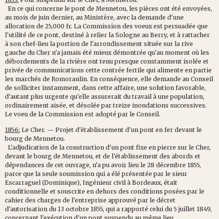
En
ce
qui
concerne
le
pont
de
Mennetou
,
les
pièces
ont été
en
voyées,
au
mois
de
juin
dernier,
au
Ministère,
avec
la
demande
d'une
allocation
de
25,000
fr.
La
Commission
des
voeux
est
per
suadée
que
l'utilité
de
ce
pont,
destiné
à
relier
la
Sologne
au
Berry,
et
à
rattacher
à
son
chef-lieu
la
portion
de
l'arrondissement
située
sur
la
rive
gauche
du
Cher
n'a
jamais
été
mieux
démontrée
qu'au
moment
où
les
débordements
de
la
rivière
ont
tenu
presque
con
stamment
isolée
et
privée
de
communications
cette
contrée
fertile
qui
alimente
en
partie
les
marchés
de
Romoranlin.
En
conséquence,
elle
demande
au
Conseil
de
solliciter
instamment,
dans
cette
affaire,
une
solution
favorable,
d'autant
plus
urgente
qu'elle
assurerait
du
travail
à
une
population,
ordinairement
aisée,
et
désolée
par
treize
inondations
successives.
Le
voeu
de
la
Commission
est
adopté
par
le
Conseil.
1856:
Le
Cher.
—
Projet
d'établissement
d'un
pont
en
fer
devant
le
bourg
de
Mennetou
.
L'adjudication
de
la
construction
d'un
pont
fixe
en
pierre
sur
le
Cher,
devant
le
bourg
de
Mennetou
,
et
de
l'établissement
des
abords
et
dépendances
de
cet
ouvrage,
n'a
pu
avoir
lieu
le
28
décembre
1855,
parce
que
la
seule
soumission
qui
a
élé
présentée
par
le
sieur
Escarraguel
(Dominique),
Ingénieur
civil
à
Bordeaux,
était
conditionnelle
et
souscrite
en
dehors
des
conditions
posées
par
le
cahier
des
charges
de
l'entreprise
approuvé
par
le
décret
d'autorisa
tion
du
13
octobre
1855,
qui
a
rapporté
celui
du
5
juillet
1849,
concernant
l'exécution
d'un
pont
suspendu
au
même
lieu.