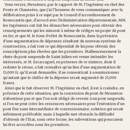
Vous
verrez,
Messieurs,
par
le
rapport
de
M.
l'Ingénieur
en
chef
des
Ponts
et
Chaussées,
que
j'ai
l'honneur
de
vous
communiquer
avec
la
délibération
prise
à
ce
sujet
par
le
Conseil
d'arrondissement
de
Romorantin
que,
d'accord
avec
l'Administration
départementale,
MM.
les
Ingénieurs
ont
fait
les
démarches
nécessaires
pour
obtenir
des
renseignements
qui
les
missent
à
même
de
rédiger
un
projet
de
pont
en
fer;
et
que
M.
le
Sous-Préfet
de
R
omorantin,
dans
la
prévision
d'une
augmentation
de
dépenses
résultant
du
nouveau
système
de
construction,
a
fait
tout
ce
qui
dépendait
de
lui
pour
obtenir
des
souscriptions
plus
élevées
que
les
premières.
Malheu
reusement
l
a
chute
du
pont
suspendu
de
Saint-Julien
est
venue
in
timider
les
intéressés,
et
M.
Escarraguel,
en
présence
de
ce
sinistre,
dont
il
redoute
le
retour,
a
fait
connaître
qu'au
lieu
d'une
augmen
tation
de
15,000
fr.
qu'il
avait
demandée,
il
ne
consentirait
à
sou
missionner
qu'autant
que
le
chiffre
de
la
dépense
serait
augmenté
de
25,000
francs.
Ainsi
que
le
fait
observer
M.
l'Ingénieur
eu
chef,
il
est
à
crain
dre,
en
présence
de
cette
situation,
que
la
concession
du
pont
de
Mennetou
n'aboutisse
pas
et
que
l'on
soit
obligé
de
revenir
à
un
pont
suspendu,
si
l'on
ne
peut
créer
les
ressources
nécessaires
pour
l'exécution
d'un
pont
fixe
sans
intermédiaire
de
concessionnaire,
solution
qui
serait
infiniment
préférable;
mais
à
laquelle
met
obsta
cle
la
difficulté
d'obtenir
de
l'Etat,
sous
cette
forme,
les
subven
tions
qui
pourraient
lui
être
accordées
sous
les
premières.