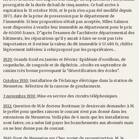
prorogatin de la durée du bail de cinq années. Ce bail arrive à
expiration le 31 octobre 1926, et le prix n'en a pas été modifié depuis
1873, date de la prise de possession par le département de
l'immeuble. Si leur proposition n'était pas acceptée, Mlles Salmon
sont disposées à vendre leur immeuble au département pour le prix
de 60.000 francs. D"après l'examen de l'architecte départemental des
bâtiments, les réparations qu'il y aurait à faire ne sont pas très
importantes et il estime la valeur du dit immeuble à 53.480 fr, chiffre
légèrement inférieur à celui proposé par les propriétaires...
1929:
Grands froid en Janvier et Février: Epidémie d'oreillons, de
coqueluche, de rougeole et de diphtérie...récolte en septembre de
raisins très bonne provoquant la "désertification des écoles".
Octobre 1930:
Installation de l'éclairage éléctrique dans la station de
Mennetou. Réfection de la caserne de gendarmerie.
3 novembre 1930:
Mise en service des circuits téléphoniques.
1932:
Question de M.le docteur Breitman: Je desirerais demander à M.
le préfet pour quelles raisons le courant n'est pas donné dans les
extensions de Mennetou. Voilà plus de 6 mois que les installations
sont faites; on a mêm fait payer les branchements aux abonnés mais
on ne leur donne pas de courant.
1945:
Pont de Mennetou sur Cher, projet de reconstruction. M. le