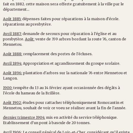
fait en 1882. cette maison sera offerte gratuitement à la ville par le
département...
Août 1885:
dépenses faites pour réparations à la maison d'école.
réparations au presbytère.
Avril 1887:
demande de secours pour réparation à l'église et au
presbytère.
Août:
vente de 359 arbres bordant la route 76, canton de
Mennetou.
Août 1888:
remplacement des portes de l'écluses.
Avril 1894:
Appropriation et agrandissement du groupe scolaire.
Août 1896:
plantation d'arbres sur la nationale 76 entre Mennetou et
Langon.
1900:
tempête du 13 au 14 février ayant occasionnée des dégâts à
l'école du hameau de la Brillère.
Août 1902:
études pour rattacher téléphoniquement Romorantin et
Mennetou, souhait de voir ce voeu se réaliser avant la fin de l'année.
dernier trimestre 1904:
mis en activité du service téléphonique.
Etablissement d'un pont à bascule de 20 tonnes.
Avril 1906:
Le conseil général de Loir-et-Cher, considérant qu'il existe