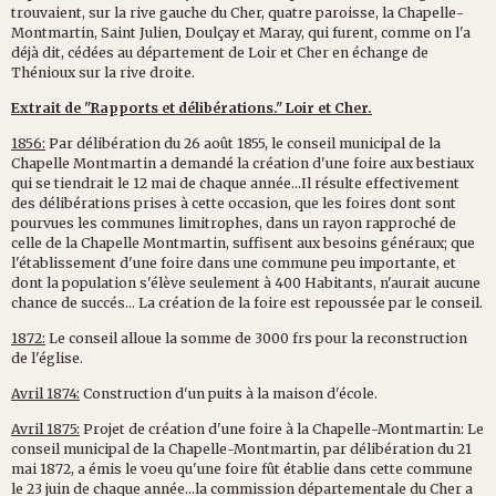
trouvaient, sur la rive gauche du Cher, quatre paroisse, la Chapelle-
Montmartin, Saint Julien, Doulçay et Maray, qui furent, comme on l'a
déjà dit, cédées au département de Loir et Cher en échange de
Thénioux sur la rive droite.
Extrait de "Rapports et délibérations." Loir et Cher.
1856:
Par délibération du 26 août 1855, le conseil municipal de la
Chapelle Montmartin a demandé la création d'une foire aux bestiaux
qui se tiendrait le 12 mai de chaque année...Il résulte effectivement
des délibérations prises à cette occasion, que les foires dont sont
pourvues les communes limitrophes, dans un rayon rapproché de
celle de la Chapelle Montmartin, suffisent aux besoins généraux; que
l'établissement d'une foire dans une commune peu importante, et
dont la population s'élève seulement à 400 Habitants, n'aurait aucune
chance de succés... La création de la foire est repoussée par le conseil.
1872:
Le conseil alloue la somme de 3000 frs pour la reconstruction
de l'église.
Avril 1874:
Construction d'un puits à la maison d'école.
Avril 1875:
Projet de création d'une foire à la Chapelle-Montmartin: Le
conseil municipal de la Chapelle-Montmartin, par délibération du 21
mai 1872, a émis le voeu qu'une foire fût établie dans cette commune
le 23 juin de chaque année...la commission départementale du Cher a