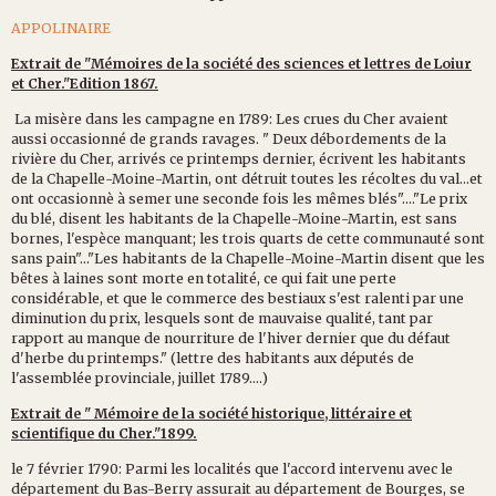
APPOLINAIRE
Extrait de "Mémoires de la société des sciences et lettres de Loiur
et Cher."Edition 1867.
La misère dans les campagne en 1789: Les crues du Cher avaient
aussi occasionné de grands ravages. " Deux débordements de la
rivière du Cher, arrivés ce printemps dernier, écrivent les habitants
de la Chapelle-Moine-Martin, ont détruit toutes les récoltes du val...et
ont occasionnè à semer une seconde fois les mêmes blés"...."Le prix
du blé, disent les habitants de la Chapelle-Moine-Martin, est sans
bornes, l'espèce manquant; les trois quarts de cette communauté sont
sans pain"..."Les habitants de la Chapelle-Moine-Martin disent que les
bêtes à laines sont morte en totalité, ce qui fait une perte
considérable, et que le commerce des bestiaux s'est ralenti par une
diminution du prix, lesquels sont de mauvaise qualité, tant par
rapport au manque de nourriture de l'hiver dernier que du défaut
d'herbe du printemps." (lettre des habitants aux députés de
l'assemblée provinciale, juillet 1789....)
Extrait de " Mémoire de la société historique, littéraire et
scientifique du Cher."1899.
le 7 février 1790: Parmi les localités que l'accord intervenu avec le
département du Bas-Berry assurait au département de Bourges, se