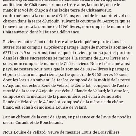
audit sieur de Châteauvieux, notre frère ainé, la moitié , outre le
manoir et vol du chapon dans ladite terre de Châteauvieux,
conformément à la coutume d'Orléans; ensemble le manoir et vol du
chapon dans la terre d'Anjouin, suivant la coutume du Berry; ce qui se
trouve monter à la somme de 15140 livres, non compris le manoir de
Châteauvieux, dont lui faisons délivrance.
Revient en outre à notre dit frère ainé la cinquième partie dans les
autres biens compris au présent partage, laquelle monte la somme de
6233 livres 9 sous. Ainsi, tout ce qui lui revient pour sa part et portion
dans les dites successions se monte à la somme de 21373 livres et 9
sous, nom compris le manoir de Châteauvieux. Notre frère ainé ainsi
payé, ne restera pour nous que la somme de 38274 livres à partager,
et pour chacun une quatrième partie qui sera de 9568 livres 10 sous,
dont les lots s'en suivent: le 1er lot, composé de la moitié de la terre
d'Anjouin, est échu à René de Velard; le 2ème lot , composé de l'autre
moitié de la terre d'Anjouin, est échu à Claude de Velard; le 3 ème lot,
composé de la métairie de la pinsonnière, est échu à demoiselle
Renée de Velard; et le 4 ème lot, composé de la métairie du chêne-
blanc, est échu à demoiselle Louise de Velard.
Fait au château de la cour de Ligny, en présence et de l'avis de nosdits
sieurs Curault et de Bouchetault.
Nous Louise de Vellard , veuve de messire Louis de Boisvilliers,