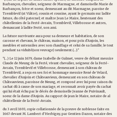
Barbançon, chevalier, seigneur de Marmagne, et damoiselle Marie de
Barbançon, frère et soeur, demeurant au dit Marmagne, paroise de
Tremblevif (st Viâtre), cousin et cousine, ayant le germain sur ladite
future, du côté paternel; et maître Jean Le Maire, lieutenant des
châtellenies de la Ferté-Avrain, Tremblevif, Villebrosse et autres,
demaurant à ladite Ferté, son ami.
La future survivante aura pour sa demeure et habitation, de son
carosse et chevaux, le château, maison, et pour prix d'Anjoin, les
meubles et ustensiles avec son chauffage et celui de sa famille; le tout
pendant sa viduité(son veuvage) seulement.(...)."
"(...) Le 12 juin 1679, dame Isabelle de Galmet, veuve de défunt messire
Claude de Meung de la Ferté, vivant chevalier, seigneur de la Ferté-
Avrain, Tremblevif et Villebrosse, demeurant à son château de
Tremblevif, a reçu en ses foi et hommage messire René de Velard,
chevalier d'Anjoin et Châteauvieux, demeurant en son château de
Châteauvieux, paroisse de Neung, et composé avec lui pour raison du
rachat dû à cause de son mariage, et reconnait avoir payée du rachat
qui lui était échu par le décés de demoiselle Jeanne de Puivinault,
soeur de la dame d'Anjoin. Au rapport de jean le Maire, notaire de al
châttellenie de la Ferté-Avrain.
du 3 avril 1693, copie collationnée de la preuve de noblesse faite en
1667 devant M. Lambert d'Herbigny, par Gentien-Dazon, notaire des