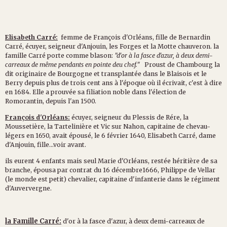
Elisabeth Carré:
femme de François d'Orléans, fille de Bernardin
Carré, écuyer, seigneur d'Anjouin, les Forges et la Motte chauveron. la
famille Carré porte comme blason:
"d'or à la fasce d'azur, à deux demi-
carreaux de même pendants en pointe deu chef."
Proust de Chambourg la
dit originaire de Bourgogne et transplantée dans le Blaisois et le
Berry depuis plus de trois cent ans à l'époque où il écrivait, c'est à dire
en 1684. Elle a prouvée sa filiation noble dans l'élection de
Romorantin, depuis l'an 1500.
François d'Orléans:
écuyer, seigneur du Plessis de Rére, la
Moussetière, la Tartelinière et Vic sur Nahon, capitaine de chevau-
légers en 1650, avait épousé, le 6 février 1640, Elisabeth Carré, dame
d'Anjouin, fille...voir avant.
ils eurent 4 enfants mais seul Marie d'Orléans, restée héritière de sa
branche, épousa par contrat du 16 décembre1666, Philippe de Vellar
(le monde est petit) chevalier, capitaine d'infanterie dans le régiment
d'Auververgne.
la Famille Carré:
d'or à la fasce d'azur, à deux demi-carreaux de