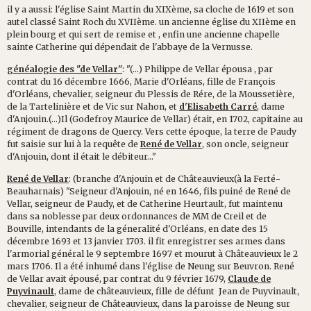
il y a aussi: l'église Saint Martin du XIXème, sa cloche de 1619 et son
autel classé Saint Roch du XVIIème. un ancienne église du XIIème en
plein bourg et qui sert de remise et , enfin une ancienne chapelle
sainte Catherine qui dépendait de l'abbaye de la Vernusse.
généalogie des "de Vellar"
: "(...) Philippe de Vellar épousa , par
contrat du 16 décembre 1666, Marie d'Orléans, fille de François
d'Orléans, chevalier, seigneur du Plessis de Rére, de la Moussetière,
de la Tartelinière et de Vic sur Nahon, et
d'Elisabeth Carré
, dame
d'Anjouin.(...)Il (Godefroy Maurice de Vellar) était, en 1702, capitaine au
régiment de dragons de Quercy. Vers cette époque, la terre de Paudy
fut saisie sur lui à la requête de
René de Vellar
, son oncle, seigneur
d'Anjouin, dont il était le débiteur..."
René de Vellar
: (branche d'Anjouin et de Châteauvieux(à la Ferté-
Beauharnais) "Seigneur d'Anjouin, né en 1646, fils puiné de René de
Vellar, seigneur de Paudy, et de Catherine Heurtault, fut maintenu
dans sa noblesse par deux ordonnances de MM de Creil et de
Bouville, intendants de la géneralité d'Orléans, en date des 15
décembre 1693 et 13 janvier 1703. il fit enregistrer ses armes dans
l'armorial général le 9 septembre 1697 et mourut à Châteauvieux le 2
mars 1706. Il a été inhumé dans l'église de Neung sur Beuvron. René
de Vellar avait épousé, par contrat du 9 février 1679,
Claude de
Puyvinault
, dame de châteauvieux, fille de défunt Jean de Puyvinault,
chevalier, seigneur de Châteauvieux, dans la paroisse de Neung sur