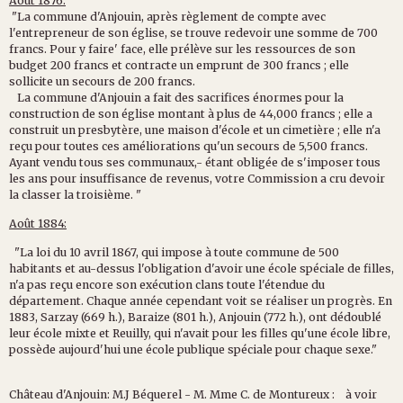
Août 1876:
"La
commune
d'Anjouin,
après
règlement
de
compte
avec
l'entrepreneur
de
son
église,
se
trouve
redevoir
une
somme
de
700
francs.
Pour
y
faire'
face,
elle
prélève
sur
les
res
sources
de
son
budget
200
francs
et
contracte
un
emprunt
de
300
francs
;
elle
sollicite
un
secours
de
200
francs.
La
commune
d'Anjouin
a
fait
des
sacrifices
énormes
pour
la
construction
de
son
église
montant
à
plus
de
44,000
francs
;
elle
a
construit
un
presbytère,
une
maison
d'école
et
un
cimetière
;
elle
n'a
reçu
pour
toutes
ces
amélio
rations
qu'un
secours
de
5,500
francs.
Ayant
vendu
tous
ses
communaux,-
étant
obligée
de
s'imposer
tous
les
ans
pour
insuffisance
de
revenus,
votre
Commission
a
cru
devoir
la
classer
la
troisième.
"
Août 1884:
"
La
loi
du
10
avril
1867,
qui
impose
à
toute
commune
de
500
habitants
et
au-dessus
l'obligation
d'avoir
une
école
spé
ciale
de
filles,
n'a
pas
reçu
encore
son
exécution
clans
toute
l'étendue
du
département.
Chaque
année
cependant
voit
se
réaliser
un
progrès.
En
1883,
Sarzay
(669
h.),
Baraize
(801
h.),
Anjouin
(772
h.),
ont
dédoublé
leur
école
mixte
et
Reuilly,
qui
n'avait
pour
les
filles
qu'une
école
libre,
possède
aujourd'hui
une
école
publique
spéciale
pour
chaque
sexe."
Château d'Anjouin: M.J Béquerel - M. Mme C. de Montureux : à voir