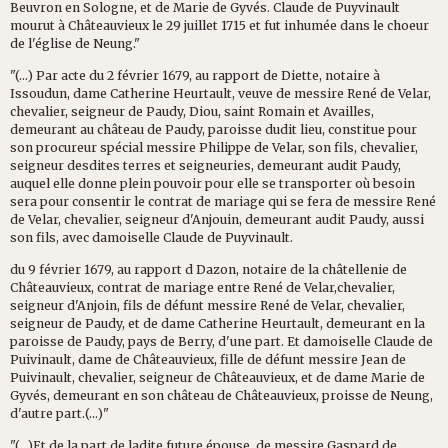
Beuvron en Sologne, et de Marie de Gyvés. Claude de Puyvinault
mourut à Châteauvieux le 29 juillet 1715 et fut inhumée dans le choeur
de l'église de Neung."
"(...) Par acte du 2 février 1679, au rapport de Diette, notaire à
Issoudun, dame Catherine Heurtault, veuve de messire René de Velar,
chevalier, seigneur de Paudy, Diou, saint Romain et Availles,
demeurant au château de Paudy, paroisse dudit lieu, constitue pour
son procureur spécial messire Philippe de Velar, son fils, chevalier,
seigneur desdites terres et seigneuries, demeurant audit Paudy,
auquel elle donne plein pouvoir pour elle se transporter où besoin
sera pour consentir le contrat de mariage qui se fera de messire René
de Velar, chevalier, seigneur d'Anjouin, demeurant audit Paudy, aussi
son fils, avec damoiselle Claude de Puyvinault.
du 9 février 1679, au rapport d Dazon, notaire de la châtellenie de
Châteauvieux, contrat de mariage entre René de Velar,chevalier,
seigneur d'Anjoin, fils de défunt messire René de Velar, chevalier,
seigneur de Paudy, et de dame Catherine Heurtault, demeurant en la
paroisse de Paudy, pays de Berry, d'une part. Et damoiselle Claude de
Puivinault, dame de Châteauvieux, fille de défunt messire Jean de
Puivinault, chevalier, seigneur de Châteauvieux, et de dame Marie de
Gyvés, demeurant en son château de Châteauvieux, proisse de Neung,
d'autre part.(...)"
"(...)Et de la part de ladite future épouse, de messire Gaspard de