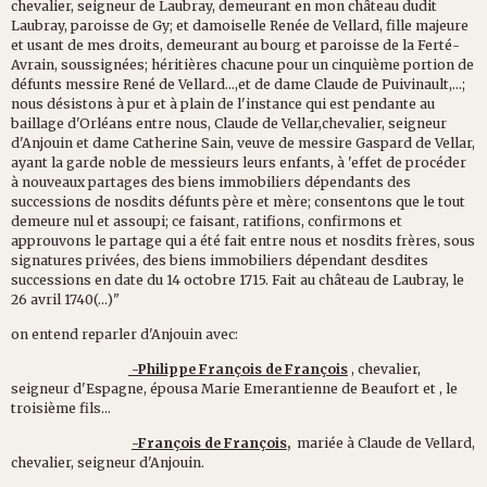
chevalier, seigneur de Laubray, demeurant en mon château dudit
Laubray, paroisse de Gy; et damoiselle Renée de Vellard, fille majeure
et usant de mes droits, demeurant au bourg et paroisse de la Ferté-
Avrain, soussignées; héritières chacune pour un cinquième portion de
défunts messire René de Vellard...,et de dame Claude de Puivinault,...;
nous désistons à pur et à plain de l'instance qui est pendante au
baillage d'Orléans entre nous, Claude de Vellar,chevalier, seigneur
d'Anjouin et dame Catherine Sain, veuve de messire Gaspard de Vellar,
ayant la garde noble de messieurs leurs enfants, à 'effet de procéder
à nouveaux partages des biens immobiliers dépendants des
successions de nosdits défunts père et mère; consentons que le tout
demeure nul et assoupi; ce faisant, ratifions, confirmons et
approuvons le partage qui a été fait entre nous et nosdits frères, sous
signatures privées, des biens immobiliers dépendant desdites
successions en date du 14 octobre 1715. Fait au château de Laubray, le
26 avril 1740(...)"
on entend reparler d'Anjouin avec:
-Philippe François de François
, chevalier,
seigneur d'Espagne, épousa Marie Emerantienne de Beaufort et , le
troisième fils...
-François de François,
mariée à Claude de Vellard,
chevalier, seigneur d'Anjouin.