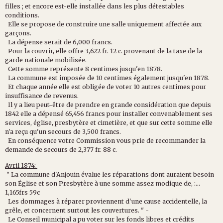
filles
;
et
encore
est-elle
installée
dans
les
plus
détestables
conditions.
Elle
se
propose
de
construire
une
salle
uniquement
affectée
aux
garçons.
La
dépense
serait
de
6,000
francs.
Pour
la
couvrir,
elle
offre
3,622
fr.
12
c.
provenant
de
la
taxe
de
la
garde
nationale
mobilisée.
Cette
somme
représente
8
centimes
jusqu'en
1878.
La
commune
est
imposée
de
10
centimes
également
jus
qu'en
1878.
Et
chaque
année
elle
est
obligée
de
voter
10
autres
cen
times
pour
insuffisance
de
revenus.
Il
y
a
lieu
peut-être
de
prendre
en
grande
considération
que
depuis
1842
elle
a
dépensé
65,456
francs
pour
installer
convenablement
ses
services,
église,
presbytère
et
cimetière,
et
que
sur
cette
somme
elle
n'a
reçu
qu'un
secours
de
3,500
francs.
En
conséquence
votre
Commission
vous
prie
de
recom
mander
la
demande
de
secours
de
2,377
fr.
88
c.
Avril 1874:
"
La
commune
d'Anjouin
évalue
les
réparations
dont
au
raient
besoin
son
Église
et
son
Presbytère
à
une
somme
assez
modique
de,
:...
1,165frs
59c
Les
dommages
à
réparer
proviennent
d'une
cause
accidentelle,
la
grêle,
et
concernent
sur
tout
les
couvertures.
"
-
Le
Conseil
municipal
a
pu
voter
sur
les
fonds
libres
et
crédits