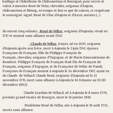
baillage et Châtellenie de Châteauvieux et Bussigné, pour servir et
valoir à messire René de Velar, chevalier, seigneur d'Anjoin,
châteauvieux et Neung, en temps et lieu ce que de raison, ce requérant
le soussigné. signé: René de Vilar d'Anjoin et d'Azon, notaire.(...)
ils eurent cinq enfants;
-René de Vellar
, seigneur d'Anjouin, vivait en
1717 et mourut sans alliance avant 1740.
-Claude de Vellar
, écuyer, né en 1693, seigneur
d'Anjouin après son frére, mort à Anjouin le 2 juin 1743, épousa
Françoise de Français, fille de Philippe François de
Français, chevalier, seigneur d'Espagne, et de Marie Emerantienne de
Beaufort. Philippe François de Français était fils de François de
Français, seigneur d'Espagne, et de Françoise de Vellar de Paudy.
Françoise de Français mourut à Anjouin le 24 décembre 1767, ayant eu
de Claude de Vellard: Claude René, seigneur d'Anjouin né le 21
novembre 1735, mort sans alliance à Anjouin le 16 frimaire an XI (10
décembre 1802).
Claude Joachim de Vellard, né à Anjouin le 8 mars 1739,
premier grand vicaire de Bourges, mort le 16 janvier 1810.
Madeleine René de Vellar, née à Anjouin le 10 août 1732,
morte sans alliance.