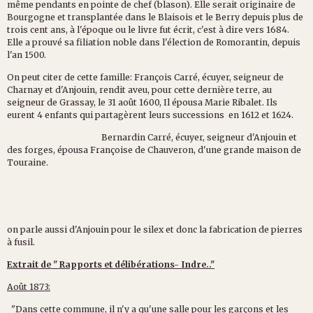
même pendants en pointe de chef (blason). Elle serait originaire de
Bourgogne et transplantée dans le Blaisois et le Berry depuis plus de
trois cent ans, à l'époque ou le livre fut écrit, c'est à dire vers 1684.
Elle a prouvé sa filiation noble dans l'élection de Romorantin, depuis
l'an 1500.
On peut citer de cette famille: François Carré, écuyer, seigneur de
Charnay et d'Anjouin, rendit aveu, pour cette dernière terre, au
seigneur de Grassay, le 31 août 1600, Il épousa Marie Ribalet. Ils
eurent 4 enfants qui partagèrent leurs successions en 1612 et 1624.
Bernardin Carré, écuyer, seigneur d'Anjouin et
des forges, épousa Françoise de Chauveron, d'une grande maison de
Touraine.
on parle aussi d'Anjouin pour le silex et donc la fabrication de pierres
à fusil.
Extrait de " Rapports et délibérations- Indre.."
Août 1873:
"Dans
cette
commune,
il
n'y
a
qu'une
salle
pour
les
gar
çons
et
les