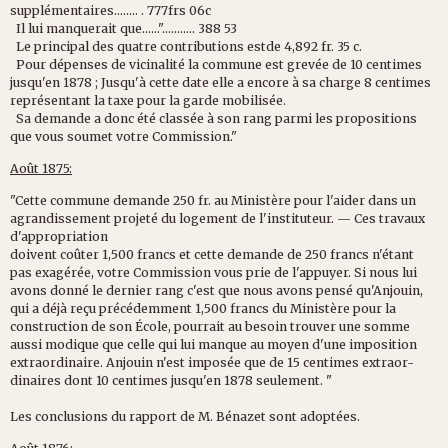
supplémentaires........
.
777frs
06c
Il
lui
manquerait
que......"...........
388
53
Le
principal
des
quatre
contributions
estde
4,892
fr.
35
c.
Pour
dépenses
de
vicinalité
la
commune
est
grevée
de
10
centimes
jusqu'en
1878
;
Jusqu'à
cette
date
elle
a
encore
à
sa
charge
8
centimes
représentant
la
taxe
pour
la
garde
mobilisée.
Sa
demande
a
donc
été
classée
à
son
rang
parmi
les
pro
positions
que
vous
soumet
votre
Commission."
Août 1875:
"
Cette
commune
demande
250
fr.
au
Ministère
pour
l'aider
dans
un
agrandissement
projeté
du
logement
de
l'instituteur.
—
Ces
travaux
d'appropriation
doivent
coûter
1,500
francs
et
cette
demande
de
250
francs
n'étant
pas
exagérée,
votre
Commission
vous
prie
de
l'ap
puyer.
Si
nous
lui
avons
donné
le
dernier
rang
c'est
que
nous
avons
pensé
qu'Anjouin
,
qui
a
déjà
reçu
précédemment
1,500
francs
du
Ministère
pour
la
construction
de
son
École,
pourrait
au
besoin
trouver
une
somme
aussi
modique
que
celle
qui
lui
manque
au
moyen
d'une
imposition
extraordi
naire.
Anjouin
n'est
imposée
que
de
15
centimes
extraor-
dinaires
dont
10
centimes
jusqu'en
1878
seulement.
"
Les
conclusions
du
rapport
de
M.
Bénazet
sont
adoptées.