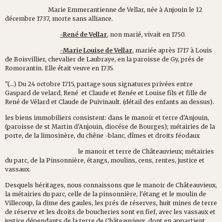
Marie Emmerantienne de Vellar, née à Anjouin le 12
décembre 1737, morte sans alliance.
-René de Vellar
, non marié, vivait en 1750.
-Marie Louise de Vellar
, mariée après 1717 à Louis
de Boisvillier, chevalier de Laubraye, en la paroisse de Gy, prés de
Romorantin. Elle était veuve en 1735.
"(...) Du 24 octobre 1715, partage sous signatures privées entre
Gaspard de velard, René et Claude et Renée et Louise fils et fille de
René de Vélard et Claude de Puivinault. (détail des enfants au dessus).
les biens immobiliers consistent: dans le manoir et terre d'Anjouin,
(paroisse de st Martin d'Anjouin, diocése de Bourges); métairies de la
porte, de la limosinère, du chêne -blanc, dîmes et droits féodaux
le manoir et terre de Châteauvieux; métairies
du parc, de la Pinsonnière, étangs, moulins, cens, rentes, justice et
vassaux.
Desquels héritages, nous connaissons que le manoir de Châteauvieux,
la métairies du parc, celle de la pinsonnière, l'étang et le moulin de
Villecoup, la dime des gaules, les prés de réserves, huit mines de terre
de réserve et les droits de boucheries sont en fief, avec les vassaux et
justice dépendants de la terre de Châteauvieux, dont en appartient