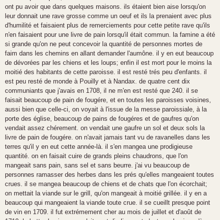
ont pu avoir que dans quelques maisons. ils étaient bien aise lorsqu'on
leur donnait une rave grosse comme un oeuf et ils la prenaient avec plus
d'humilité et faisaient plus de remerciements pour cette petite rave qu'ils
n'en faisaient pour une livre de pain lorsqu'il était commun. la famine a été
si grande qu'on ne peut concevoir la quantité de personnes mortes de
faim dans les chemins en allant demander l'aumône. il y en eut beaucoup
de dévorées par les chiens et les loups; enfin il est mort pour le moins la
moitié des habitants de cette paroisse. il est resté trés peu d'enfants. il
est peu resté de monde à Pouilly et à Nandax. de quatre cent dix
communiants que j'avais en 1708, il ne m'en est resté que 240. il se
faisait beaucoup de pain de fougére, et en toutes les paroisses voisines,
aussi bien que celle-ci, on voyait à l'issue de la messe paroissiale, à la
porte des église, beaucoup de pains de fougéres et de gaufres qu'on
vendait assez chérement. on vendait une gaufre un sol et deux sols la
livre de pain de fougére. on n'avait jamais tant vu de ravanelles dans les
terres qu'il y en eut cette année-là. il s'en mangea une prodigieuse
quantité. on en faisait cuire de grands pleins chaudrons, que l'on
mangeait sans pain, sans sel et sans beurre. j'ai vu beaucoup de
personnes ramasser des herbes dans les prés qu'elles mangeaient toutes
crues. il se mangea beaucoup de chiens et de chats que l'on écorchait;
on mettait la viande sur le grill, qu'on mangeait à moitié grillée. il y en a
beaucoup qui mangeaient la viande toute crue. il se cueillt presque point
de vin en 1709. il fut extrémement cher au mois de juillet et d'août de