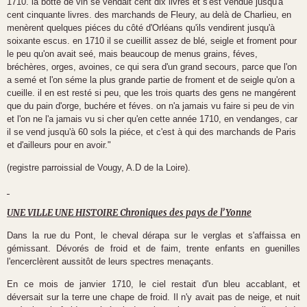
1710. la botte de vin se vendait cent dix livres et s'est vendue jusqu'à
cent cinquante livres. des marchands de Fleury, au delà de Charlieu, en
menèrent quelques piéces du côté d'Orléans qu'ils vendirent jusqu'à
soixante escus. en 1710 il se cueillit assez de blé, seigle et froment pour
le peu qu'on avait seé, mais beaucoup de menus grains, féves,
bréchères, orges, avoines, ce qui sera d'un grand secours, parce que l'on
a semé et l'on séme la plus grande partie de froment et de seigle qu'on a
cueille. il en est resté si peu, que les trois quarts des gens ne mangérent
que du pain d'orge, buchére et féves. on n'a jamais vu faire si peu de vin
et l'on ne l'a jamais vu si cher qu'en cette année 1710, en vendanges, car
il se vend jusqu'à 60 sols la piéce, et c'est à qui des marchands de Paris
et d'ailleurs pour en avoir."
(registre parroissial de Vougy, A.D de la Loire).
UNE VILLE UNE HISTOIRE Chroniques des pays de l’Yonne
Dans la rue du Pont, le cheval dérapa sur le verglas et s'affaissa en
gémissant. Dévorés de froid et de faim, trente enfants en guenilles
l'encerclèrent aussitôt de leurs spectres menaçants.
En ce mois de janvier 1710, le ciel restait d'un bleu accablant, et
déversait sur la terre une chape de froid. Il n'y avait pas de neige, et nuit