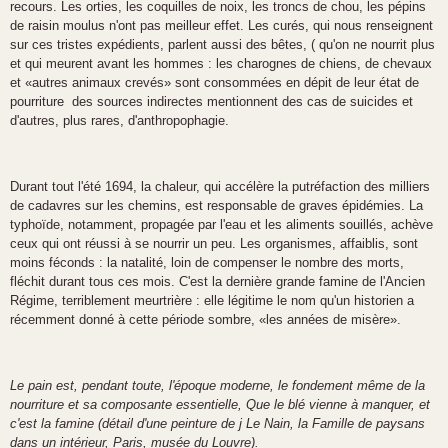
recours. Les orties, les
coquilles de noix, les troncs de chou, les
pépins
de raisin moulus n'ont pas meilleur
effet. Les curés, qui nous renseignent
sur ces tristes expédients, parlent aussi des bêtes, (
qu'on ne nourrit plus
et qui meurent avant les
hommes : les charognes de chiens, de chevaux
et «autres animaux crevés» sont consommées
en dépit de leur état de
pourriture des sources indirectes mentionnent des cas de suicides et
d'autres, plus rares, d'anthropophagie.
Durant tout l'été 1694, la chaleur, qui accélère
la putréfaction des milliers
de cadavres sur les
chemins, est responsable de graves épidémies. La
typhoïde, notamment, propagée par
l'eau et les aliments souillés, achève
ceux qui
ont réussi à se nourrir un peu. Les organismes, affaiblis, sont
moins féconds : la natalité, loin de compenser le nombre des morts,
fléchit durant tous ces mois. C'est la dernière
grande famine de l'Ancien
Régime, terriblement meurtrière : elle légitime le nom qu'un
historien a
récemment donné à cette période
sombre, «les années de misère».
Le pain est, pendant toute, l'époque
moderne, le fondement même de la
nourriture et sa composante essentielle, Que le blé vienne à man
q
uer, et
c'est
la famine (détail d'une peinture de j
Le Nain, la Famille de paysans
dans un intérieur, Paris,
musée du Louvre).