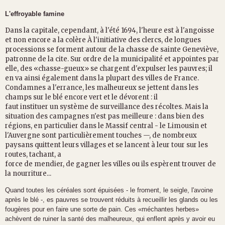
L'effroyable famine
Dans la capitale, cependant, à l'été 1694,
l'heure est à l'angoisse
et non encore a la
colère À l'initiative des clercs, de longues
processions se forment autour de la chasse de
sainte Geneviève,
patronne de la cite.
S
ur
ordre de la municipalité et appointes par
elle,
des «chasse-gueux» se chargent d'expulser
l
es
pauvres; il
en va ainsi également dans la plupart des villes de France.
Condamnes a
l'errance, les malheureux se jettent dans les
champs sur le blé encore vert et le dévorent : il
faut instituer un système de surveillance des
récoltes. Mais la
situation des campagnes n
'
est
pas meilleure : dans bien des
régions, en particulier dans le Massif central - le Limousin et
l'Auvergne sont particulièrement touches —,
de nombreux
paysans quittent leurs villages et
se lancent à leur tour sur les
routes, tachant, a
force de mendier, de gagner les villes ou ils
espèrent trouver de
la nourriture...
Quand toutes les céréales sont épuisées - le
froment, le seigle, l'avoine
après le blé -, es
pauvres se trouvent réduits à recueillir les
glands ou les
fougères pour en faire une sorte
de pain. Ces «méchantes herbes»
achèvent de
ruiner la santé des malheureux, qui enflent
après y avoir eu