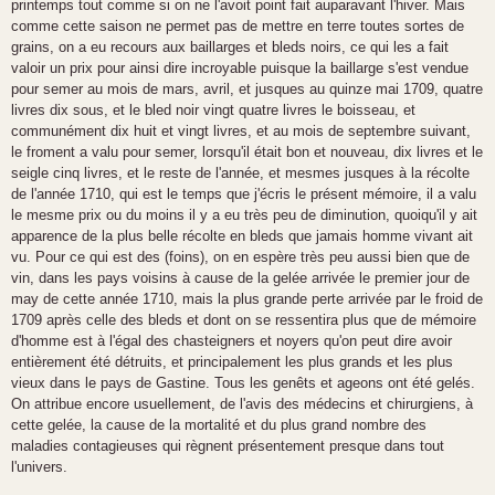
printemps tout comme si on ne l'avoit point fait auparavant l'hiver. Mais
comme cette saison ne permet pas de mettre en terre toutes sortes de
grains, on a eu recours aux baillarges et bleds noirs, ce qui les a fait
valoir un prix pour ainsi dire incroyable puisque la baillarge s'est vendue
pour semer au mois de mars, avril, et jusques au quinze mai 1709, quatre
livres dix sous, et le bled noir vingt quatre livres le boisseau, et
communément dix huit et vingt livres, et au mois de septembre suivant,
le froment a valu pour semer, lorsqu'il était bon et nouveau, dix livres et le
seigle cinq livres, et le reste de l'année, et mesmes jusques à la récolte
de l'année 1710, qui est le temps que j'écris le présent mémoire, il a valu
le mesme prix ou du moins il y a eu très peu de diminution, quoiqu'il y ait
apparence de la plus belle récolte en bleds que jamais homme vivant ait
vu. Pour ce qui est des (foins), on en espère très peu aussi bien que de
vin, dans les pays voisins à cause de la gelée arrivée le premier jour de
may de cette année 1710, mais la plus grande perte arrivée par le froid de
1709 après celle des bleds et dont on se ressentira plus que de mémoire
d'homme est à l'égal des chasteigners et noyers qu'on peut dire avoir
entièrement été détruits, et principalement les plus grands et les plus
vieux dans le pays de Gastine. Tous les genêts et ageons ont été gelés.
On attribue encore usuellement, de l'avis des médecins et chirurgiens, à
cette gelée, la cause de la mortalité et du plus grand nombre des
maladies contagieuses qui règnent présentement presque dans tout
l'univers.