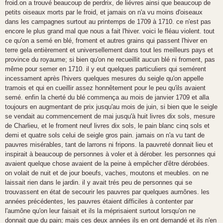
froid.on a trouvé beaucoup de perdrix, de liévres ainsi que beaucoup de
petits oiseaux morts par le froid, et jamais on n'a vu moins d'oiseaux
dans les campagnes surtout au printemps de 1709 à 1710. ce n'est pas
encore le plus grand mal que nous a fait l'hiver. voici le fléau violent. tout
ce qu'on a semé en blé, froment et autres grains qui passent l'hiver en
terre gela entièrement et universellement dans tout les meilleurs pays et
province du royaume; si bien qu'on ne recueillit aucun blé ni froment, pas
même pour semer en 1710. il y eut quelques particuliers qui semérent
incessament après l'hivers quelques mesures du seigle qu'on appelle
tramois et qui en cueillir assez honnêtement pour le peu qu'ils avaient
semé. enfin la cherté du blé commença au mois de janvier 1709 et alla
toujours en augmentant de prix jusqu'au mois de juin, si bien que le seigle
se vendait au commencement de mai jusqu'à huit livres dix sols, mesure
de Charlieu, et le froment neuf livres dix sols, le pain blanc cinq sols et
demi et quatre sols celui de seigle gros pain. jamais on n'a vu tant de
pauvres misérables, tant de larrons ni fripons. la pauvreté donnait lieu et
inspirait à beaucoup de personnes à voler et à dérober. les personnes qui
avaient quelque chose avaient de la peine à empêcher d'être dérobées.
on volait de nuit et de jour boeufs, vaches, moutons et meubles. on ne
laissait rien dans le jardin. il y avait trés peu de personnes qui se
trouvassent en état de secourir les pauvres par quelques aumônes. les
années précédentes, les pauvres étaient difficiles à contenter par
l'aumône qu'on leur faisait et ils la méprisaient surtout lorsqu'on ne
donnait que du pain; mais ces deux années ils en ont demandé et ils n'en