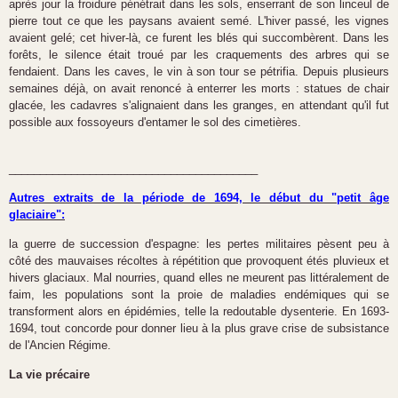
après jour la froidure pénétrait dans les sols, enserrant de son linceul de
pierre tout ce que les paysans avaient semé. L'hiver passé, les vignes
avaient gelé; cet hiver-là, ce furent les blés qui succombèrent. Dans les
forêts, le silence était troué par les craquements des arbres qui se
fendaient. Dans les caves, le vin à son tour se pétrifia. Depuis plusieurs
semaines déjà, on avait renoncé à enterrer les morts : statues de chair
glacée, les cadavres s'alignaient dans les granges, en attendant qu'il fut
possible aux fossoyeurs d'entamer le sol des cimetières.
________________________________________
Autres extraits de la période de 1694, le début du "petit âge
glaciaire":
la guerre de succession d'espagne:
les pertes militaires pèsent peu à
côté
des mauvaises récoltes à répétition que provoquent étés pluvieux et
hivers glaciaux. Mal
nourries, quand elles ne meurent pas littéralement de
faim, les populations sont la proie de
maladies endémiques qui se
transforment
alors en épidémies, telle la redoutable dysenterie. En 1693-
1694, tout concorde pour
donner lieu à la plus grave crise de subsistance
de l'Ancien Régime.
La vie précaire