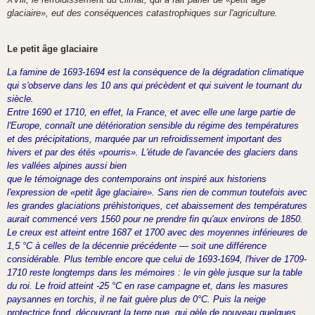
glaciaire», eut des conséquences
catastrophiques sur l'agriculture.
Le
petit âge glaciaire
La famine de 1693-1694 est la conséquence de la dégradation climatique
qui s'observe dans les 10 ans qui précèdent et qui suivent le tournant du
siècle.
Entre 1690 et 1710, en effet, la France,
et avec elle une large partie de
l'Europe,
connaît une détérioration sensible du
régime des températures
et des précipitations, marquée par un refroidissement
important des
hivers et par des étés
«pourris». L'étude de l'avancée des glaciers dans
les vallées alpines aussi bien
que le témoignage des contemporains
ont inspiré aux historiens
l'expression de
«petit âge glaciaire».
Sans rien de commun toutefois avec
les grandes glaciations préhistoriques,
cet abaissement des températures
aurait
commencé vers 1560 pour ne prendre
fin qu'aux environs de 1850.
Le creux
est atteint entre 1687 et 1700 avec des
moyennes inférieures de
1,5 °C à celles
de la décennie précédente — soit une
différence
considérable.
Plus terrible encore que celui de
1693-1694, l'hiver de 1709-
1710 reste
longtemps dans les mémoires : le vin
gèle jusque sur la table
du roi. Le froid
atteint -25 °C en rase campagne et,
dans les masures
paysannes en torchis,
il ne fait guère plus de 0°C. Puis la
neige
protectrice fond, découvrant la
terre nue, qui gèle de nouveau quelques