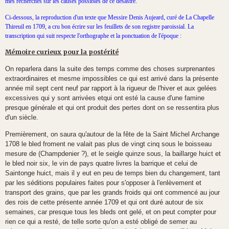
mes recherches sur les causes possibles de ce désastre.
Ci-dessous, la reproduction d'un texte que Messire Denis Aujeard, curé de La Chapelle
Thireuil en 1709, a cru bon écrire sur les feuillets de son registre paroissial. La
transcription qui suit respecte l'orthographe et la ponctuation de l'époque :
Mémoire curieux pour la postérité
On reparlera dans la suite des temps comme des choses surprenantes
extraordinaires et mesme impossibles ce qui est arrivé dans la présente
année mil sept cent neuf par rapport à la rigueur de l'hiver et aux gelées
excessives qui y sont arrivées etqui ont esté la cause d'une famine
presque générale et qui ont produit des pertes dont on se ressentira plus
d'un siècle.
Premièrement, on saura qu'autour de la fête de la Saint Michel Archange
1708 le bled froment ne valait pas plus de vingt cinq sous le boisseau
mesure de (Champdenier ?), et le seigle quinze sous, la baillarge huict et
le bled noir six, le vin de pays quatre livres la barrique et celui de
Saintonge huict, mais il y eut en peu de temps bien du changement, tant
par les séditions populaires faites pour s'opposer à l'enlèvement et
transport des grains, que par les grands froids qui ont commencé au jour
des rois de cette présente année 1709 et qui ont duré autour de six
semaines, car presque tous les bleds ont gelé, et on peut compter pour
rien ce qui a resté, de telle sorte qu'on a esté obligé de semer au