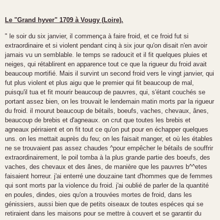
Le "Grand hyver" 1709 à Vougy (Loire).
" le soir du six janvier, il commença à faire froid, et ce froid fut si
extraordinaire et si violent pendant cinq à six jour qu'on disait n'en avoir
jamais vu un semblable. le temps se radoucit et il fit quelques pluies et
neiges, qui rétablirent en apparence tout ce que la rigueur du froid avait
beaucoup mortifié. Mais il survint un second froid vers le vingt janvier, qui
fut plus violent et plus aigu que le premier qui fit beaucoup de mal,
puisqu'il tua et fit mourir beaucoup de pauvres, qui, s'étant couchés se
portant assez bien, on les trouvait le lendemain matin morts par la rigueur
du froid. il mourut beaucoup de bétails, boeufs, vaches, chevaux, ânes,
beaucoup de brebis et d'agneaux. on crut que toutes les brebis et
agneaux périraient et on fit tout ce qu'on put pour en échapper quelques
uns. on les mettait auprès du feu; on les faisait manger, et où les étables
ne se trouvaient pas assez chaudes ^pour empêcher le bétails de souffrir
extraordinairement, le poil tomba à la plus grande partie des boeufs, des
vaches, des chevaux et des ânes, de manière que les pauvres b^^etes
faisaient horreur. j'ai enterré une douzaine tant d'hommes que de femmes
qui sont morts par la violence du froid. j'ai oublié de parler de la quantité
en poules, dindes, oies qu'on a trouvées mortes de froid, dans les
génissiers, aussi bien que de petits oiseaux de toutes espéces qui se
retiraient dans les maisons pour se mettre à couvert et se garantir du