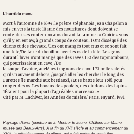
L'horrible menu
Mort à l'automne de 1
6
94, le prêtre stéphanois
Jean Chapelon a
mis en vers la triste litanie des
nourritures dont doivent se
contenter ses contemporains durant la famine :
« Croiriez-vous
q
u'il y en eut aw, à grands coups
de couteau, 1 Ont dissé
q
ué des
chiens et des chevaux, /Les ont mangés tout crus et se sont fait
une
fête/De faire du bouillon avec les os de la tête.
Les gens
durant l'hiver n'ont mangé
q
ue des raves 1
Et des topinambours,
q
ui pourrissaient en cave, /De
la soupe d'avoine, auel^ues trognons de chou 1 Et
mille saletés
q
u'ils trouvaient dehors, /jus
q
u'à aller
les chercher le long des
Furettes [le marché aux bestiaux], /Et se battre leur soûl pour
ronger des os.
Les boyaux des poulets, des dindons, des lapins
1Étaient pour la plupart d'agréables morceaux. »
Cité par M. Lachiver, les Années de misère/
Paris, Fayard,
1991.
Paysage d'hiver (peinture de
J. Montrer le Jeune, Châlons-sur
-
Marne,
musée des Beaux-Arts). A la
fin du XVll siècle et au commencement
du
XVlll, le refroidissement du climat,
q
ui a fait parler de «petit âge