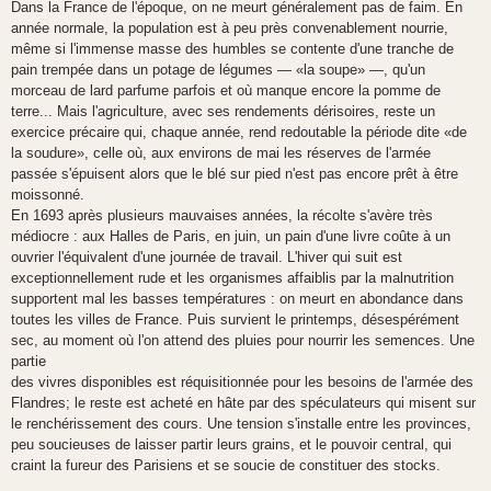
Dans la France de l'époque, on ne meurt
généralement pas de faim. En
année normale,
la population est à peu près convenablement
nourrie,
même si l'immense masse
des
humbles se contente d'une tranche de
pain
trempée dans un potage de légumes — «la
soupe» —, qu'un
morceau de lard parfume
parfois et où manque encore la pomme de
terre... Mais l'agriculture, avec ses rendements dérisoires, reste un
exercice précaire
qui, chaque année, rend redoutable la période
dite «de
la soudure», celle où, aux environs de
mai les réserves de l'armée
passée s'épuisent
alors que le blé sur pied n'est pas encore prêt
à être
moissonné.
En 1693 après plusieurs mauvaises années, la
récolte s'avère très
médiocre : aux Halles de
Paris, en juin, un pain d'une livre coûte à un
ouvrier l'équivalent d'une journée de travail.
L'hiver qui suit est
exceptionnellement rude et
les organismes affaiblis par la malnutrition
supportent mal les basses températures : on
meurt en abondance dans
toutes les villes
de
France. Puis survient le printemps, désespérément
sec, au moment où l'on attend des
pluies pour nourrir les semences. Une
partie
des vivres disponibles est réquisitionnée pour
les besoins de l'armée des
Flandres; le reste
est acheté en hâte par des spéculateurs qui
misent sur
le renchérissement des cours. Une
tension s'installe entre les provinces,
peu soucieuses de laisser partir leurs grains, et le pouvoir central, qui
craint la fureur des Parisiens
et se soucie de constituer des stocks.