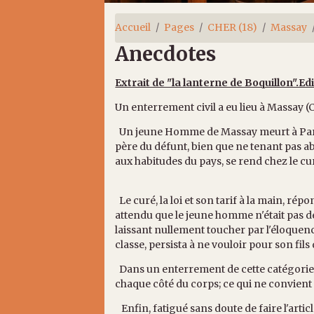
Accueil
Pages
CHER (18)
Massay
Anecdotes
Extrait de "la lanterne de Boquillon".Ed
Un enterrement civil a eu lieu à Massay (Ch
Un jeune Homme de Massay meurt à Paris, 
père du défunt, bien que ne tenant pas 
aux habitudes du pays, se rend chez le 
Le curé, la loi et son tarif à la main, ré
attendu que le jeune homme n'était pas dé
laissant nullement toucher par l'éloquen
classe, persista à ne vouloir pour son fi
Dans un enterrement de cette catégorie, o
chaque côté du corps; ce qui ne convient 
Enfin, fatigué sans doute de faire l'artic