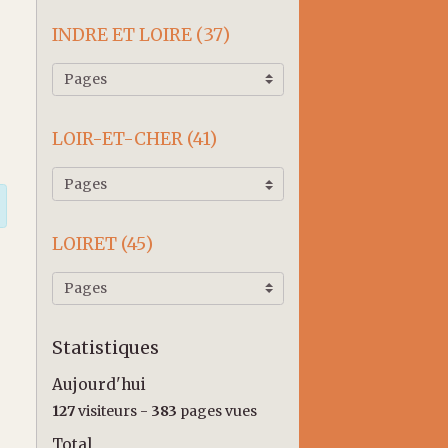
INDRE ET LOIRE (37)
LOIR-ET-CHER (41)
LOIRET (45)
Statistiques
Aujourd'hui
127
visiteurs -
383
pages vues
Total