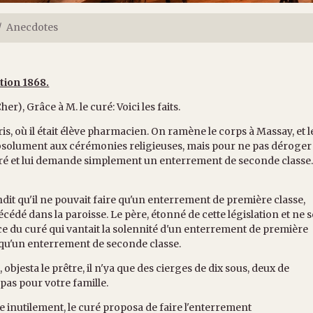
Anecdotes
ition 1868.
er), Grâce à M. le curé: Voici les faits.
où il était élève pharmacien. On ramène le corps à Massay, et l
absolument aux cérémonies religieuses, mais pour ne pas déroger
curé et lui demande simplement un enterrement de seconde classe
pondit qu'il ne pouvait faire qu'un enterrement de première classe,
cédé dans la paroisse. Le père, étonné de cette législation et ne s
ce du curé qui vantait la solennité d'un enterrement de première
ls qu'un enterrement de seconde classe.
bjesta le prêtre, il n'ya que des cierges de dix sous, deux de
pas pour votre famille.
le inutilement, le curé proposa de faire l'enterrement