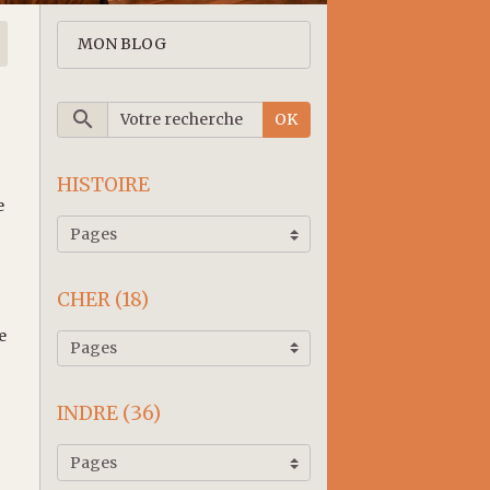
MON BLOG
OK
HISTOIRE
e
.
CHER (18)
e
INDRE (36)