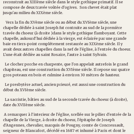
reconstruit au XIIIème siècle dans le style gothique primatif. Il se
compose de deux travée voûtée d'ogives. Son chevet était plat
jusqu'au milieu du XIXème siècle.
Vers la fin du XVème siècle ou au début du XVIème siècle, une
chapelle dédiée à saint Joseph fut contruite au sud de la première
travée du choeur (à droite )dans le style gothique flamboyant. Cette
chapelle, aukourd'hui dédiée à la vierge, est éclairée par une grande
baie en tiers-point complétement restaurée au XIXème siècle. Il y
avait deux autres chapelles dans la nef de l'église, à l'entrée du choeur.
L'une était dédièe au saint Rosaire, l'autre à saint Sylvain.
Le clocher porche en charpente, que l'on appelait autrefois le grand
chapiteau, est une construction du XVIème siècle. Il repose sur quatre
gros poteaux en bois et culmine à environ 30 mètres de hauteur.
Le presbytère actuel, ancien prieuré, est aussi une construction du
début du XVIème siècle.
La sacristie, bâties au sud de la seconde travée du choeur (à droite),
date du XVIIème siècle.
A remarquer à l'interieur de l'église, scellée sur le pilier d'entrée de la
chapelle de la Vierge, à droite du choeur, l'épitaphe de Joseph
d'Angennes, chevalier, marquis de Pougny, comte de Concressault,
seigneur de Blancafort, décédé en 1687 et inhumé à Paris et dont le